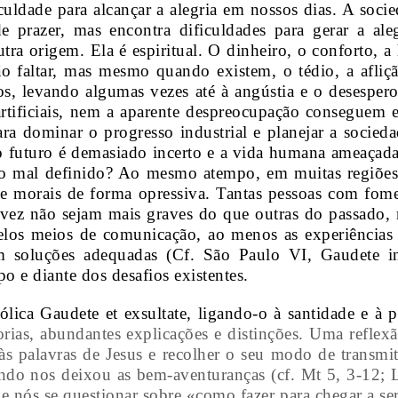
uldade para alcançar a alegria em nossos dias. A soci
de prazer, mas encontra dificuldades para gerar a ale
utra origem. Ela é espiritual. O dinheiro, o conforto, a
 faltar, mas mesmo quando existem, o tédio, a aflição
s, levando algumas vezes até à angústia e o desespero
rtificiais, nem a aparente despreocupação conseguem e
ara dominar o progresso industrial e planejar a soci
 futuro é demasiado incerto e a vida humana ameaçada?
io mal definido? Ao mesmo atempo, em muitas regiões 
e morais de forma opressiva. Tantas pessoas com fome
 talvez não sejam mais graves do que outras do passad
pelos meios de comunicação, ao menos as experiências 
em soluções adequadas (Cf. São Paulo VI, Gaudete i
o e diante dos desafios existentes.
lica Gaudete et exsultate, ligando-o à santidade e à p
rias, abundantes explicações e distinções. Uma reflexã
s palavras de Jesus e recolher o seu modo de transmiti
ando nos deixou as bem-aventuranças (cf. Mt 5, 3-12; 
de nós se questionar sobre «como fazer para chegar a se