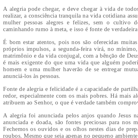
A alegria pode chegar, e deve chegar à vida de todo
realizar, a consciência tranquila na vida cotidiana 
mulher pessoas alegres e felizes, sem o cultivo
caminhando rumo à meta, e isso é fonte de verdadeira 
É bom estar atentos, pois nos são oferecidas muita
próprios impulsos, a segunda-feira virá, no mínim
matrimônio e da vida conjugal, com a bênção de Deus 
é mais exigente do que uma vida que alguém poderi
homem e uma mulher haverão de se entregar mutuam
anunciá-los às pessoas.
Fonte de alegria e felicidade é a capacidade de partilh
redor, especialmente com os mais pobres. Há mais a
atribuem ao Senhor, o que é verdade também comprov
A alegria foi anunciada pelos anjos quando Jesus n
anunciada e doada, são fontes preciosas para nos m
Fechemos os ouvidos e os olhos nestes dias de prep
roubos. Mesmo que seja apenas no pequeno ambiente d