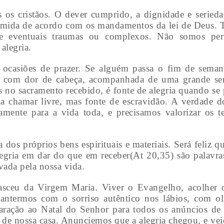
s os cristãos. O dever cumprido, a dignidade e seried
assumida de acordo com os mandamentos da lei de Deus.
 de eventuais traumas ou complexos. Não somos per
alegria.
s ocasiões de prazer. Se alguém passa o fim de seman
o, com dor de cabeça, acompanhada de uma grande se
no sacramento recebido, é fonte de alegria quando se 
a chamar livre, mas fonte de escravidão. A verdade 
ente para a vida toda, e precisamos valorizar os t
a dos próprios bens espirituais e materiais. Será feliz 
legria em dar do que em receber(At 20,35) são palavr
ada pela nossa vida.
asceu da Virgem Maria. Viver o Evangelho, acolher o 
antermos com o sorriso autêntico nos lábios, com olh
aração ao Natal do Senhor para todos os anúncios de 
e nossa casa. Anunciemos que a alegria chegou, e veio