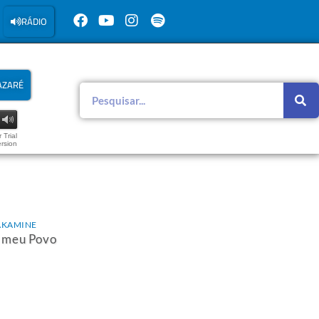
RÁDIO
AZARÉ
 Trial
rsion
AKAMINE
 meu Povo