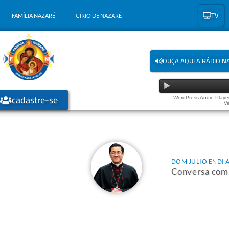
TV
FAMÍLIA NAZARÉ
CÍRIO DE NAZARÉ
OUÇA AQUI A RÁDIO N
cadastre-se
WordPress Audio Player
Ve
DOM JULIO ENDI 
Conversa com