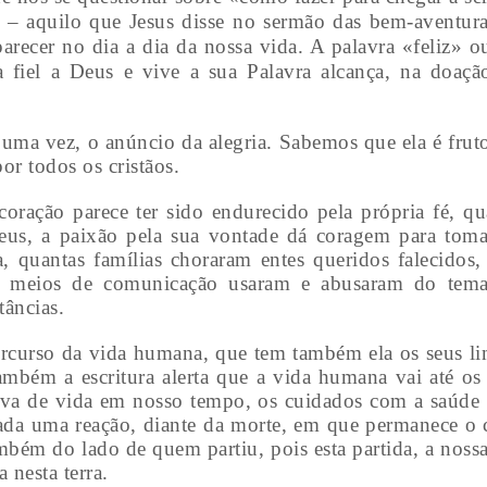
o – aquilo que Jesus disse no sermão das bem-aventura
arecer no dia a dia da nossa vida. A palavra «feliz» 
 fiel a Deus e vive a sua Palavra alcança, na doaçã
s uma vez, o anúncio da alegria. Sabemos que ela é frut
r todos os cristãos.
ração parece ter sido endurecido pela própria fé, qua
eus, a paixão pela sua vontade dá coragem para tomar
 quantas famílias choraram entes queridos falecidos,
 os meios de comunicação usaram e abusaram do tem
tâncias.
rcurso da vida humana, que tem também ela os seus lim
mbém a escritura alerta que a vida humana vai até os 
tiva de vida em nosso tempo, os cuidados com a saúde 
rada uma reação, diante da morte, em que permanece o 
ambém do lado de quem partiu, pois esta partida, a noss
 nesta terra.