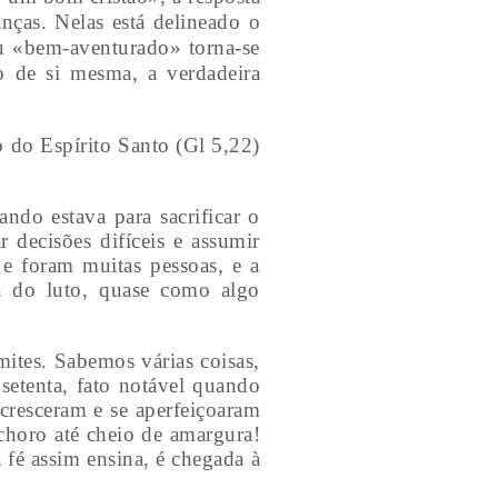
nças. Nelas está delineado o
ou «bem-aventurado» torna-se
o de si mesma, a verdadeira
o do Espírito Santo (Gl 5,22)
ndo estava para sacrificar o
 decisões difíceis e assumir
 e foram muitas pessoas, e a
a do luto, quase como algo
ites. Sabemos várias coisas,
setenta, fato notável quando
cresceram e se aperfeiçoaram
choro até cheio de amargura!
a fé assim ensina, é chegada à