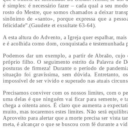
é simples: é necessário fazer – cada qual a seu mod
rosto do Mestre, que somos chamados a deixar transp
sinônimo de «santo», porque expressa que a pessoa
felicidade”.(Gaudete et exsultate 63-64).
A esta altura do Advento, a Igreja quer espalhar, mai
e é acolhida como dom, conquistada e testemunhada po
Podemos dar um exemplo, a partir de Abraão, cujo co
próprio filho. O seguimento estrito da Palavra de D
posturas de firmeza! Durante o período de pandemia,
situação foi gravíssima, sem dúvida. Entretanto,
impossível de ser vivido e superado nas atuais circuns
Precisamos conviver com os nossos limites, com o pe
uma delas é que ninguém vai ficar para semente, e ta
chega a oitenta anos. É claro que aumenta a expecta
muito, mas tocaremos estes limites. Não será equilib
Aproveito para alertar que a morte precisa ser vista t
meta, é alcançar o que se buscou com fé durante a vida