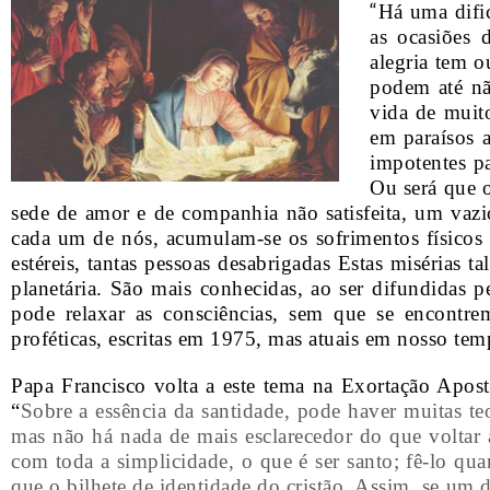
“
Há uma dific
as ocasiões 
alegria tem o
podem até não
vida de muito
em paraísos a
impotentes p
Ou será que o
sede de amor e de companhia não satisfeita, um vaz
cada um de nós, acumulam-se os sofrimentos físicos 
estéreis, tantas pessoas desabrigadas Estas misérias
planetária. São mais conhecidas, ao ser difundidas 
pode relaxar as consciências, sem que se encontr
proféticas, escritas em 1975, mas atuais em nosso temp
Papa Francisco volta a este tema na Exortação Apostó
“
Sobre a essência da santidade, pode haver muitas teo
mas não há nada de mais esclarecedor do que voltar à
com toda a simplicidade, o que é ser santo; fê-lo qu
que o bilhete de identidade do cristão. Assim, se um 