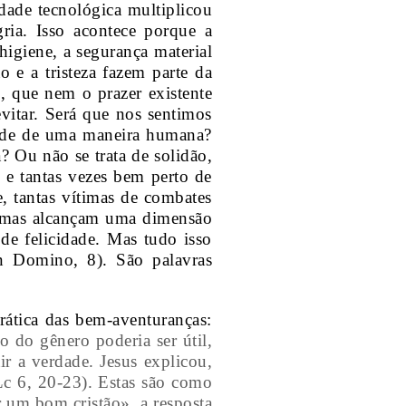
edade tecnológica multiplicou
gria. Isso acontece porque a
 higiene, a segurança material
 e a tristeza fazem parte da
, que nem o prazer existente
vitar. Será que nos sentimos
edade de uma maneira humana?
 Ou não se trata de solidão,
e tantas vezes bem perto de
, tantas vítimas de combates
o, mas alcançam uma dimensão
de felicidade. Mas tudo isso
n Domino, 8). São palavras
rática das bem-aventuranças:
o do gênero poderia ser útil,
r a verdade. Jesus explicou,
Lc 6, 20-23). Estas são como
r um bom cristão», a resposta