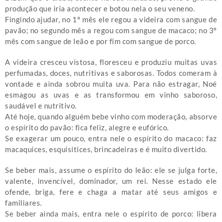
produção que iria acontecer e botou nela o seu veneno.
Fingindo ajudar, no 1º mês ele regou a videira com sangue de
pavão; no segundo mês a regou com sangue de macaco; no 3º
mês com sangue de leão e por fim com sangue de porco.
A videira cresceu vistosa, floresceu e produziu muitas uvas
perfumadas, doces, nutritivas e saborosas. Todos comeram à
vontade e ainda sobrou muita uva. Para não estragar, Noé
esmagou as uvas e as transformou em vinho saboroso,
saudável e nutritivo.
Até hoje, quando alguém bebe vinho com moderação, absorve
o espírito do pavão: fica feliz, alegre e eufórico.
Se exagerar um pouco, entra nele o espírito do macaco: faz
macaquices, esquisitices, brincadeiras e é muito divertido.
Se beber mais, assume o espírito do leão: ele se julga forte,
valente, invencível, dominador, um rei. Nesse estado ele
ofende, briga, fere e chaga a matar até seus amigos e
familiares.
Se beber ainda mais, entra nele o espírito de porco: libera