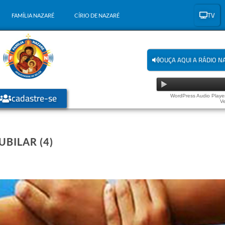
TV
FAMÍLIA NAZARÉ
CÍRIO DE NAZARÉ
OUÇA AQUI A RÁDIO N
cadastre-se
WordPress Audio Player
Ve
BILAR (4)