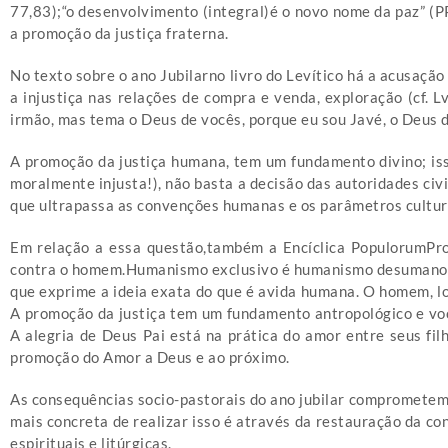
77,83);“o desenvolvimento (integral)é o novo nome da paz” (PP
a promoção da justiça fraterna.
No texto sobre o ano Jubilarno livro do Levítico há a acusação
a injustiça nas relações de compra e venda, exploração (cf. 
irmão, mas tema o Deus de vocês, porque eu sou Javé, o Deus d
A promoção da justiça humana, tem um fundamento divino; isso 
moralmente injusta!), não basta a decisão das autoridades civi
que ultrapassa as convenções humanas e os parâmetros cultur
Em relação a essa questão,também a Encíclica PopulorumPr
contra o homem.Humanismo exclusivo é humanismo desumano.N
que exprime a ideia exata do que é avida humana. O homem, lon
A promoção da justiça tem um fundamento antropológico e voca
A alegria de Deus Pai está na prática do amor entre seus filh
promoção do Amor a Deus e ao próximo.
As consequências socio-pastorais do ano jubilar comprometem a
mais concreta de realizar isso é através da restauração da con
espirituais e litúrgicas.