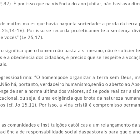
, 87). É por isso que na vivência do ano jubilar, não bastava d
 de muitos males que havia naquela sociedade: a perda da terra p
Lv 25,14-16). Por isso se recorda profeticamente a sentença di
e vocês” (Lv 25,17).
significa que o homem não basta a si mesmo, não é suficiente a
s e a obediência dos cidadãos, é preciso que se respeite a voca
ais.
ogressioafirma: “O homempode organizar a terra sem Deus, m
ão há, portanto, verdadeiro humanismo,senão o aberto ao Abs
ge de ser a norma última dos valores, só se pode realizar a sim
cional, ou seja, é uma exigência que brota da natureza humana 
os (cf. Jo 15,11). Por isso, a vida cristã é compromisso perman
s comunidades e instituições católicas a um relançamento da su
sciência de responsabilidade social daspastorais para que o ano