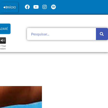
RÁDIO
AZARÉ
 Trial
rsion