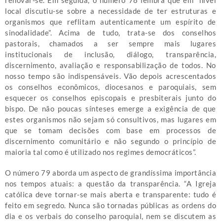
renovar-se. Em seguida, o número 78 lembra que em “nível
local discutiu-se sobre a necessidade de ter estruturas e
organismos que reflitam autenticamente um espírito de
sinodalidade”. Acima de tudo, trata-se dos conselhos
pastorais, chamados a ser sempre mais lugares
institucionais de inclusão, diálogo, transparência,
discernimento, avaliação e responsabilização de todos. No
nosso tempo são indispensáveis. Vão depois acrescentados
os conselhos econômicos, diocesanos e paroquiais, sem
esquecer os conselhos episcopais e presbiterais junto do
bispo. De não poucas sínteses emerge a exigência de que
estes organismos não sejam só consultivos, mas lugares em
que se tomam decisões com base em processos de
discernimento comunitário e não segundo o princípio de
maioria tal como é utilizado nos regimes democráticos”.
O número 79 aborda um aspecto de grandíssima importância
nos tempos atuais: a questão da transparência. “A Igreja
católica deve tornar-se mais aberta e transparente: tudo é
feito em segredo. Nunca são tornadas públicas as ordens do
dia e os verbais do conselho paroquial, nem se discutem as