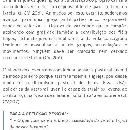
caminhar juntos que implica a valorização do próprio carisma
assumindo senso de corresponsabilidade para o bem da
igreja (cf. CV, 206). “Animados por este espírito, poderemos
avançar para uma Igreja participativa e corresponsável,
capaz de valorizar a riqueza da variedade que a compõe,
acolhendo com gratidão também a contribuição dos fiéis
leigos, incluindo jovens e mulheres, a da vida consagrada
feminina e masculina e a de grupos, associações e
movimentos. Ninguém deve ser colocado nem deixado
colocar-se de lado» (CV, 206).
O sínodo dos jovens nos convidou a pensar a pastoral juvenil
de modo poliedro porque assim também é a Igreja, pois desse
modo foi o dinamismo pastoral de Jesus. Essa visão
poliédrica da pastoral juvenil é capaz de atrair os jovens, ao
contrário, uma “visão de unidade monolítica” à empobrece (cf.
CV,207).
PARA A REFLEXÃO PESSOAL:
1 – O que você pensa sobre a necessidade da visão integral
da pessoa humana?