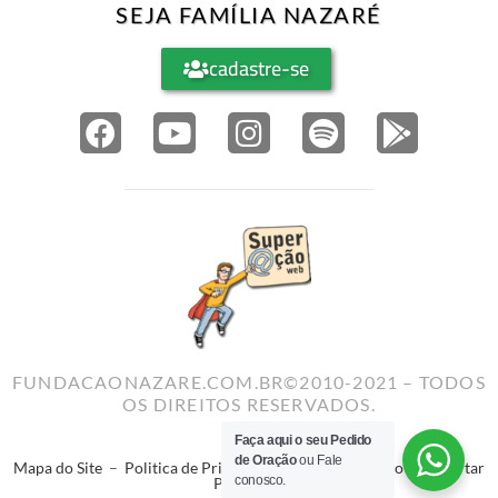
SEJA FAMÍLIA NAZARÉ
cadastre-se
FUNDACAONAZARE.COM.BR©2010-2021 – TODOS
OS DIREITOS RESERVADOS.
Faça aqui o seu Pedido
de Oração
ou Fale
Mapa do Site
–
Politica de Privacidade
–
Termos de Uso
–
Reportar
conosco.
Problema