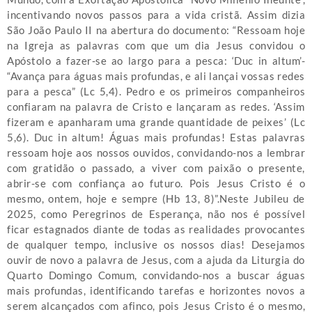
incentivando novos passos para a vida cristã. Assim dizia
São João Paulo II na abertura do documento: “Ressoam hoje
na Igreja as palavras com que um dia Jesus convidou o
Apóstolo a fazer-se ao largo para a pesca: ‘Duc in altum’-
“Avança para águas mais profundas, e ali lançai vossas redes
para a pesca” (Lc 5,4). Pedro e os primeiros companheiros
confiaram na palavra de Cristo e lançaram as redes. ‘Assim
fizeram e apanharam uma grande quantidade de peixes’ (Lc
5,6). Duc in altum! Águas mais profundas! Estas palavras
ressoam hoje aos nossos ouvidos, convidando-nos a lembrar
com gratidão o passado, a viver com paixão o presente,
abrir-se com confiança ao futuro. Pois Jesus Cristo é o
mesmo, ontem, hoje e sempre (Hb 13, 8)”.Neste Jubileu de
2025, como Peregrinos de Esperança, não nos é possível
ficar estagnados diante de todas as realidades provocantes
de qualquer tempo, inclusive os nossos dias! Desejamos
ouvir de novo a palavra de Jesus, com a ajuda da Liturgia do
Quarto Domingo Comum, convidando-nos a buscar águas
mais profundas, identificando tarefas e horizontes novos a
serem alcançados com afinco, pois Jesus Cristo é o mesmo,