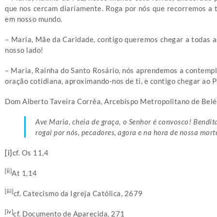
que nos cercam diariamente. Roga por nós que recorremos a t
em nosso mundo.
– Maria, Mãe da Caridade, contigo queremos chegar a todas a
nosso lado!
– Maria, Rainha do Santo Rosário, nós aprendemos a contempla
oração cotidiana, aproximando-nos de ti, e contigo chegar ao Pa
Dom Alberto Taveira Corrêa, Arcebispo Metropolitano de Bel
Ave Maria, cheia de graça, o Senhor é convosco! Bendita
rogai por nós, pecadores, agora e na hora de nossa mor
[i]
cf. Os 11,4
[ii]
At 1,14
[iii]
cf. Catecismo da Igreja Católica, 2679
[iv]
cf. Documento de Aparecida, 271