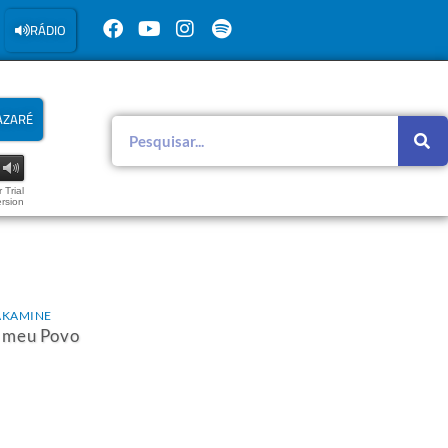
RÁDIO
AZARÉ
 Trial
rsion
AKAMINE
 meu Povo