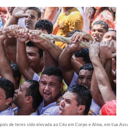
ois de teres sido elevada ao Céu em Corpo e Alma, em tua Assu