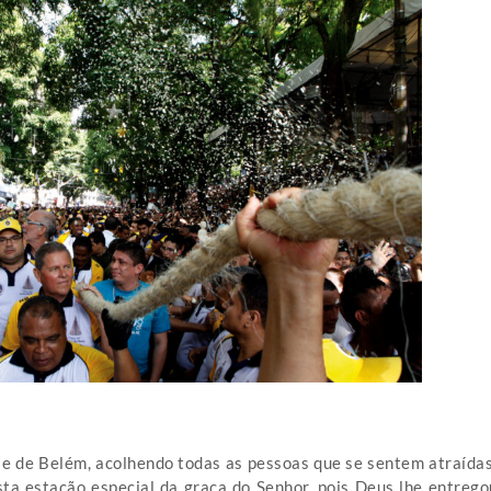
se de Belém, acolhendo todas as pessoas que se sentem atraídas
ta estação especial da graça do Senhor, pois Deus lhe entregou