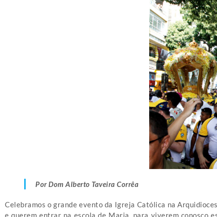
Por Dom Alberto Taveira Corrêa
Celebramos o grande evento da Igreja Católica na Arquidioce
e querem entrar na escola de Maria, para viverem conosco es