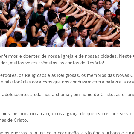
fermos e doentes de nossa Igreja e de nossas cidades. Neste C
dos, muitas vezes trêmulos, as contas do Rosário!
acerdotes, os Religiosos e as Religiosas, os membros das Novas
 e missionárias corajosos que nos conduzam com a palavra, a or
 adolescente, ajuda-nos a chamar, em nome de Cristo, as crianç
 mês missionário alcança-nos a graça de que os cristãos se si
as de Cristo.
elas guerras, a injustiça, a corrupção, a violência urbana e ru