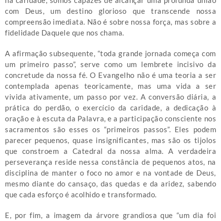
na caridade, somos capazes de alcançar uma profunda união
com Deus, um destino glorioso que transcende nossa
compreensão imediata. Não é sobre nossa força, mas sobre a
fidelidade Daquele que nos chama.
A afirmação subsequente, “toda grande jornada começa com
um primeiro passo”, serve como um lembrete incisivo da
concretude da nossa fé. O Evangelho não é uma teoria a ser
contemplada apenas teoricamente, mas uma vida a ser
vivida ativamente, um passo por vez. A conversão diária, a
prática do perdão, o exercício da caridade, a dedicação à
oração e à escuta da Palavra, e a participação consciente nos
sacramentos são esses os “primeiros passos”. Eles podem
parecer pequenos, quase insignificantes, mas são os tijolos
que constroem a Catedral da nossa alma. A verdadeira
perseverança reside nessa constância de pequenos atos, na
disciplina de manter o foco no amor e na vontade de Deus,
mesmo diante do cansaço, das quedas e da aridez, sabendo
que cada esforço é acolhido e transformado.
E, por fim, a imagem da árvore grandiosa que “um dia foi