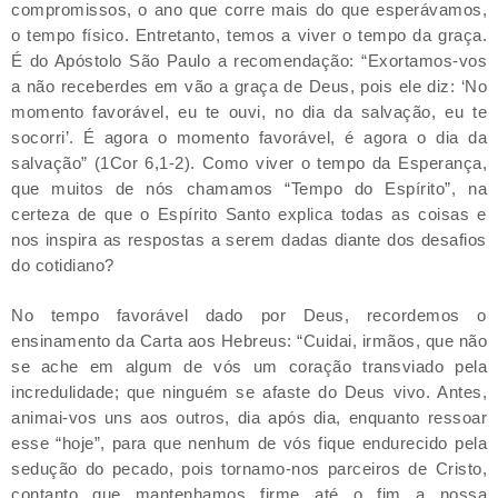
compromissos, o ano que corre mais do que esperávamos,
o tempo físico. Entretanto, temos a viver o tempo da graça.
É do Apóstolo São Paulo a recomendação: “Exortamos-vos
a não receberdes em vão a graça de Deus, pois ele diz: ‘No
momento favorável, eu te ouvi, no dia da salvação, eu te
socorri’. É agora o momento favorável, é agora o dia da
salvação” (1Cor 6,1-2). Como viver o tempo da Esperança,
que muitos de nós chamamos “Tempo do Espírito”, na
certeza de que o Espírito Santo explica todas as coisas e
nos inspira as respostas a serem dadas diante dos desafios
do cotidiano?
No tempo favorável dado por Deus, recordemos o
ensinamento da Carta aos Hebreus: “Cuidai, irmãos, que não
se ache em algum de vós um coração transviado pela
incredulidade; que ninguém se afaste do Deus vivo. Antes,
animai-vos uns aos outros, dia após dia, enquanto ressoar
esse “hoje”, para que nenhum de vós fique endurecido pela
sedução do pecado, pois tornamo-nos parceiros de Cristo,
contanto que mantenhamos firme até o fim a nossa