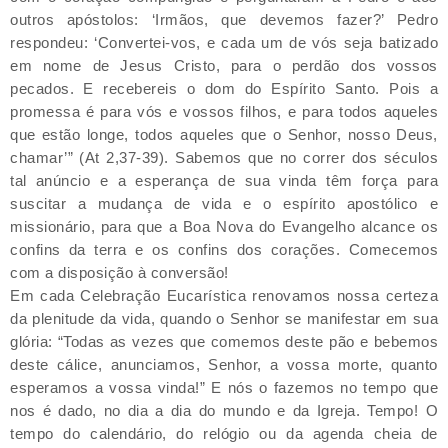
outros apóstolos: ‘Irmãos, que devemos fazer?’ Pedro
respondeu: ‘Convertei-vos, e cada um de vós seja batizado
em nome de Jesus Cristo, para o perdão dos vossos
pecados. E recebereis o dom do Espírito Santo. Pois a
promessa é para vós e vossos filhos, e para todos aqueles
que estão longe, todos aqueles que o Senhor, nosso Deus,
chamar’” (At 2,37-39). Sabemos que no correr dos séculos
tal anúncio e a esperança de sua vinda têm força para
suscitar a mudança de vida e o espírito apostólico e
missionário, para que a Boa Nova do Evangelho alcance os
confins da terra e os confins dos corações. Comecemos
com a disposição à conversão!
Em cada Celebração Eucarística renovamos nossa certeza
da plenitude da vida, quando o Senhor se manifestar em sua
glória: “Todas as vezes que comemos deste pão e bebemos
deste cálice, anunciamos, Senhor, a vossa morte, quanto
esperamos a vossa vinda!” E nós o fazemos no tempo que
nos é dado, no dia a dia do mundo e da Igreja. Tempo! O
tempo do calendário, do relógio ou da agenda cheia de