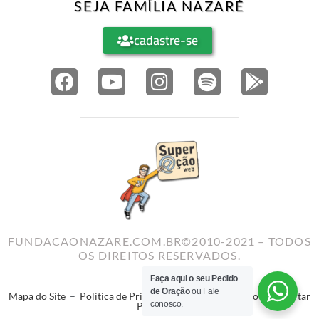
SEJA FAMÍLIA NAZARÉ
cadastre-se
FUNDACAONAZARE.COM.BR©2010-2021 – TODOS
OS DIREITOS RESERVADOS.
Faça aqui o seu Pedido
de Oração
ou Fale
Mapa do Site
–
Politica de Privacidade
–
Termos de Uso
–
Reportar
conosco.
Problema