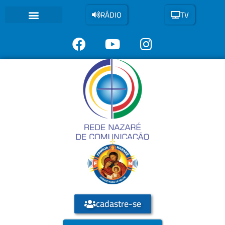
RÁDIO
TV
A FUNDAÇÃO
VOZ DE NAZARÉ
FAMÍLIA NAZARÉ
CÍRIO DE NAZARÉ
cadastre-se