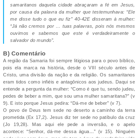
samaritanos daquela cidade abraçaram a fé em Jesus,
por causa da palavra da mulher que testemunhava: “Ele
me disse tudo o que eu fiz” 40-42E disseram à mulher:
“Já não cremos por … tuas palavras, pois nós mesmos
ouvimos e sabemos que este é verdadeiramente o
salvador do mundo”.
B) Comentário
A região da Samaria foi sempre litigiosa para o povo bíblico,
pois ela marca na história, desde o VIII século antes de
Cristo, uma divisão da nação e da religião. Os samaritanos
eram tidos como infiéis e antagônicos aos judeus. Daqui se
entende a pergunta da mulher: “Como é que tu, sendo judeu,
pedes de beber a mim, que sou uma mulher samaritana?” (v
9). E isto porque Jesus pedira: “Dá-me de beber” (v 7).
O povo de Deus tem sede no deserto a caminho da terra
prometida (Ex 17,2). Jesus diz ter sede no patíbulo da cruz
(Jo 19,28). Mas aqui ele pede a inversão, e o apelo
acontece: “Senhor, dá-me dessa água…” (v 15). Ninguém