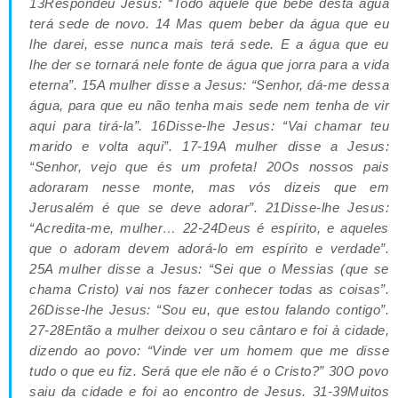
13Respondeu Jesus: “Todo aquele que bebe desta água
terá sede de novo. 14 Mas quem beber da água que eu
lhe darei, esse nunca mais terá sede. E a água que eu
lhe der se tornará nele fonte de água que jorra para a vida
eterna”. 15A mulher disse a Jesus: “Senhor, dá-me dessa
água, para que eu não tenha mais sede nem tenha de vir
aqui para tirá-la”. 16Disse-lhe Jesus: “Vai chamar teu
marido e volta aqui”. 17-19A mulher disse a Jesus:
“Senhor, vejo que és um profeta! 20Os nossos pais
adoraram nesse monte, mas vós dizeis que em
Jerusalém é que se deve adorar”. 21Disse-lhe Jesus:
“Acredita-me, mulher… 22-24Deus é espírito, e aqueles
que o adoram devem adorá-lo em espírito e verdade”.
25A mulher disse a Jesus: “Sei que o Messias (que se
chama Cristo) vai nos fazer conhecer todas as coisas”.
26Disse-lhe Jesus: “Sou eu, que estou falando contigo”.
27-28Então a mulher deixou o seu cântaro e foi à cidade,
dizendo ao povo: “Vinde ver um homem que me disse
tudo o que eu fiz. Será que ele não é o Cristo?” 30O povo
saiu da cidade e foi ao encontro de Jesus. 31-39Muitos