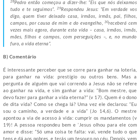
28
Pedro então começou a dizer-lhe: “Eis que nós deixamos
29
tudo e te seguimos”.
Respondeu Jesus: “Em verdade vos
digo, quem tiver deixado casa, irmãos, irmãs, pai, filhos,
30
campos, por causa de mim e do evangelho,
receberá cem
vezes mais agora, durante esta vida – casa, irmãos, irmãs,
mães, filhos e campos, com perseguições –, e, no mundo
furo, a vida eterna”.
B) Comentário
É interessante perceber que se corre para ganhar na loteria,
para ganhar na vida: prestígio ou outros bens. Mas a
pergunta de alguém que vai correndo a Jesus não se refere
ao ganhar na vida, e sim ganhar a vida: “Bom mestre, que
devo fazer para ganhar a vida eterna?” (v 17). Quem é o dono
de dita vida? Como se chega lá? Uma vez ele declarou: “Eu
sou o caminho, a verdade e a vida” (Jo 14,6). O mestre
apontou a via de acesso à vida: cumprir os mandamentos (v
19)! A pessoa respondeu bem e ‘Jesus olhou para ele com
amor e disse: “Só uma coisa te falta: vai, vende tudo o que
tens e dá aos pobres, e terás um tesouro no céu. Depois, vem