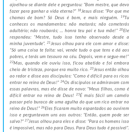
ajoelhou-se diante dele e perguntou: “Bom mestre, que devo
18
fazer para ganhar a vida eterna?”
Jesus disse: “Por que me
19
chamas de bom? Só Deus é bom, e mais ninguém.
Tu
conheces os mandamentos: não matarás; não cometerás
20
adultério; não roubarás; … honra teu pai e tua mãe!”
Ele
respondeu: “Mestre, tudo isso tenho observado desde a
21
minha juventude”.
Jesus olhou para ele com amor e disse:
“Só uma coisa te falta: vai, vende tudo o que tens e dá aos
pobres, e terás um tesouro no céu. Depois, vem e segue-me!”
22
Mas, quando ele ouviu isso, ficou abatido e foi embora
23
cheio de tristeza, porque era muito rico.
Jesus então olhou
ao redor e disse aos discípulos: “Como é difícil para os ricos
24
entrar no reino de Deus!”
Os discípulos se admiravam com
essas palavras, mas ele disse de novo: “Meus filhos, como é
25
difícil entrar no reino de Deus!
É mais fácil um camelo
passar pelo buraco de uma agulha do que um rico entrar no
26
reino de Deus!”
Eles ficaram muito espantados ao ouvirem
isso e perguntavam uns aos outros: “Então, quem pode ser
27
salvo?”
Jesus olhou para eles e disse: “Para os homens isso
é impossível, mas não para Deus. Para Deus tudo é possível”.