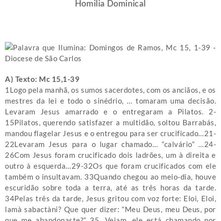
Homilia Dominical
A) Texto: Mc 15,1-39
1Logo pela manhã, os sumos sacerdotes, com os anciãos, e os
mestres da lei e todo o sinédrio, … tomaram uma decisão.
Levaram Jesus amarrado e o entregaram a Pilatos. 2-
15Pilatos, querendo satisfazer a multidão, soltou Barrabás,
mandou flagelar Jesus e o entregou para ser crucificado…21-
22Levaram Jesus para o lugar chamado… “calvário” …24-
26Com Jesus foram crucificado dois ladrões, um à direita e
outro à esquerda…29-32Os que foram crucificados com ele
também o insultavam. 33Quando chegou ao meio-dia, houve
escuridão sobre toda a terra, até as três horas da tarde.
34Pelas três da tarde, Jesus gritou com voz forte: Eloi, Eloi,
lamà sabactàni? Que quer dizer: “Meu Deus, meu Deus, por
que me abandonaste?” 35…Vejam, ele está chamando por