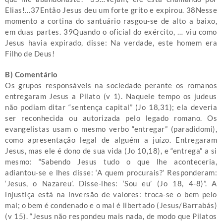
Elias!…37Então Jesus deu um forte grito e expirou. 38Nesse
momento a cortina do santuário rasgou-se de alto a baixo,
em duas partes. 39Quando o oficial do exército, … viu como
Jesus havia expirado, disse: Na verdade, este homem era
Filho de Deus!
B) Comentário
Os grupos responsáveis na sociedade perante os romanos
entregaram Jesus a Pilato (v 1). Naquele tempo os judeus
não podiam ditar “sentença capital” (Jo 18,31); ela deveria
ser reconhecida ou autorizada pelo legado romano. Os
evangelistas usam o mesmo verbo “entregar” (paradidomi),
como apresentação legal de alguém a juízo. Entregaram
Jesus, mas ele é dono de sua vida (Jo 10,18), e “entrega” a si
mesmo: “Sabendo Jesus tudo o que lhe aconteceria,
adiantou-se e lhes disse: ‘A quem procurais?’ Responderam:
‘Jesus, o Nazareu’. Disse-lhes: ‘Sou eu’ (Jo 18, 4-8)”. A
injustiça está na inversão de valores: troca-se o bem pelo
mal; o bem é condenado e o mal é libertado (Jesus/Barrabás)
(v 15). “Jesus não respondeu mais nada, de modo que Pilatos