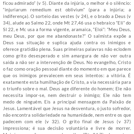
ficou admirado” (v 5). Diante da injúria, o melhor é o silêncio:
“injuriarum remedium est oblivium” (para a injúria; a
indiferença). O sorteio das vestes (v 24), e o brado a Deus (v
34), alude ao Salmo 22, onde Mt 27,46 usa o hebraico “Eli” do
Sl 22, e Mc usa a forma vigente, aramaica, “Eloi”: “Meu Deus,
meu Deus, por que me abandonaste?” O salmista expõe a
Deus sua situação e suplica ajuda contra os inimigos e
oferece gratidão plena. Suas primeiras palavras não eclodem
como grito desesperado e sim amargura de não ver outra
saída a não ser a intervenção de Deus. No evangelho, Cristo
o faz como oração pessoal diante do momento em que parece
que os inimigos prevalecem em seus intentos: a vitória. É
exatamente esta humilhação de Cristo, a via necessária para
o triunfo sobre o mal. Deus age diferente do homem; Ele não
necessita impor-se, nem destruir o inimigo; Ele não tem
medo de ninguém. Eis a principal mensagem da Paixão de
Jesus. Lamentável que Jesus na desventura, o justo sofredor,
não encontra solidariedade na humanidade, nem entre os que
padecem com ele (v 32). O grito final de Jesus (v 37)
impressiona; é sua decisão voluntária e livre de morrer.