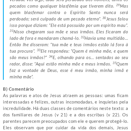
29
pecados como qualquer blasfêmia que tiverem dito.
Mas
quem blasfemar contra o Espirito Santo nunca será
30
perdoado; será culpado de um pecado eterno”.
Jesus falou
isso porque diziam: “Ele está possuído por um espirito mau”.
31
Nisso chegaram sua mãe e seus irmãos. Eles ficaram do
32
lado de fora e mandaram chamá-lo.
Havia uma multidão…
Então lhe disseram: “tua mãe e teus irmãos estão lá fora à
33
tua procura”.
Ele respondeu: “Quem é minha mãe, e quem
34
são meus irmãos?”
E, olhando para os… sentados ao seu
35
redor, disse: “Aqui estão minha mãe e meus irmãos.
Quem
faz a vontade de Deus, esse é meu irmão, minha irmã e
minha mãe”.
B) Comentário
As palavras e atos de Jesus atraem as pessoas: umas ficam
interessadas e felizes, outras incomodadas, e inquietas pela
incredulidade. Há duas classes de comentários neste texto: a
dos familiares de Jesus (v 21) e a dos escribas (v 22). Os
parentes parecem preocupados com ele e querem protegê-lo.
Eles observam que por cuidar da vida dos demais, Jesus