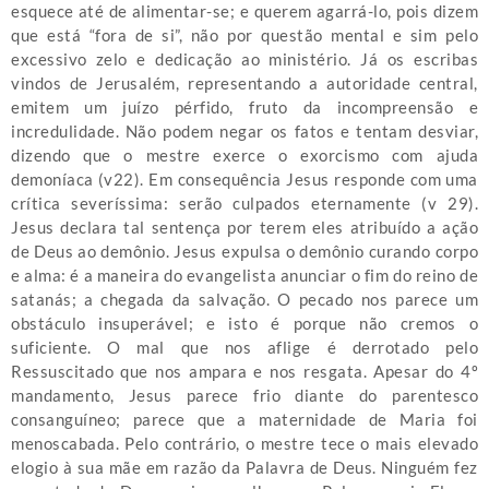
esquece até de alimentar-se; e querem agarrá-lo, pois dizem
que está “fora de si”, não por questão mental e sim pelo
excessivo zelo e dedicação ao ministério. Já os escribas
vindos de Jerusalém, representando a autoridade central,
emitem um juízo pérfido, fruto da incompreensão e
incredulidade. Não podem negar os fatos e tentam desviar,
dizendo que o mestre exerce o exorcismo com ajuda
demoníaca (v22). Em consequência Jesus responde com uma
crítica severíssima: serão culpados eternamente (v 29).
Jesus declara tal sentença por terem eles atribuído a ação
de Deus ao demônio. Jesus expulsa o demônio curando corpo
e alma: é a maneira do evangelista anunciar o fim do reino de
satanás; a chegada da salvação. O pecado nos parece um
obstáculo insuperável; e isto é porque não cremos o
suficiente. O mal que nos aflige é derrotado pelo
Ressuscitado que nos ampara e nos resgata. Apesar do 4º
mandamento, Jesus parece frio diante do parentesco
consanguíneo; parece que a maternidade de Maria foi
menoscabada. Pelo contrário, o mestre tece o mais elevado
elogio à sua mãe em razão da Palavra de Deus. Ninguém fez