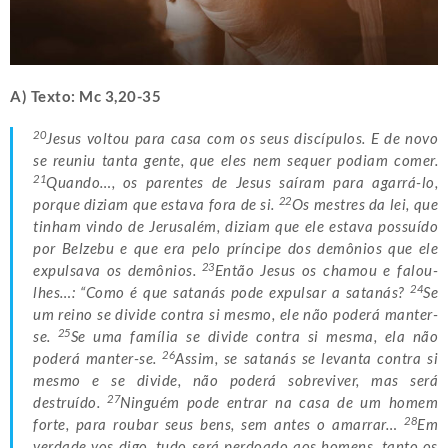
A) Texto: Mc 3,20-35
20
Jesus voltou para casa com os seus discípulos. E de novo
se reuniu tanta gente, que eles nem sequer podiam comer.
21
Quando…, os parentes de Jesus saíram para agarrá-lo,
22
porque diziam que estava fora de si.
Os mestres da lei, que
tinham vindo de Jerusalém, diziam que ele estava possuído
por Belzebu e que era pelo príncipe dos demônios que ele
23
expulsava os demônios.
Então Jesus os chamou e falou-
24
lhes…: “Como é que satanás pode expulsar a satanás?
Se
um reino se divide contra si mesmo, ele não poderá manter-
25
se.
Se uma família se divide contra si mesma, ela não
26
poderá manter-se.
Assim, se satanás se levanta contra si
mesmo e se divide, não poderá sobreviver, mas será
27
destruído.
Ninguém pode entrar na casa de um homem
28
forte, para roubar seus bens, sem antes o amarrar…
Em
verdade vos digo, tudo será perdoado aos homens, tanto os