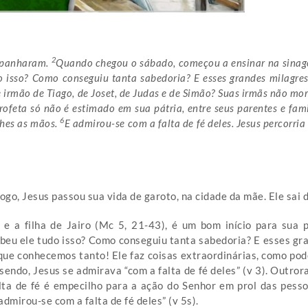
2
ompanharam.
Quando chegou o sábado, começou a ensinar na sinag
 isso? Como conseguiu tanta sabedoria? E esses grandes milagres
e irmão de Tiago, de Joset, de Judas e de Simão? Suas irmãs não m
profeta só não é estimado em sua pátria, entre seus parentes e fami
6
lhes as mãos.
E admirou-se com a falta de fé deles. Jesus percorri
ogo, Jesus passou sua vida de garoto, na cidade da mãe. Ele sai 
 e a filha de Jairo (Mc 5, 21-43), é um bom início para sua 
ebeu ele tudo isso? Como conseguiu tanta sabedoria? E esses gr
ue conhecemos tanto! Ele faz coisas extraordinárias, como pode
endo, Jesus se admirava “com a falta de fé deles” (v 3). Outrora
alta de fé é empecilho para a ação do Senhor em prol das pesso
mirou-se com a falta de fé deles” (v 5s).