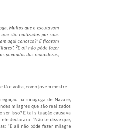
oga. Muitos que o escutavam
 que são realizados por suas
oram aqui conosco?” E ficaram
5
liares”.
E ali não pôde fazer
a os povoados das redondezas,
de lá e volta, como jovem mestre.
pregação na sinagoga de Nazaré,
andes milagres que são realizados
 ser isso? E tal situação causava
 ele declarara: “Não te disse que,
as: “E ali não pôde fazer milagre