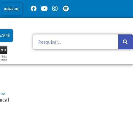
RÁDIO
AZARÉ
 Trial
rsion
IRA
ical