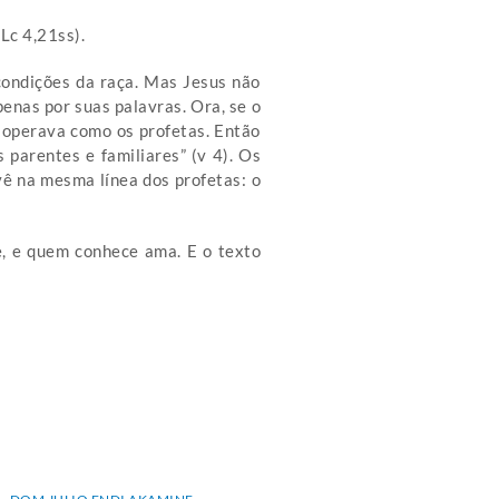
Lc 4,21ss).
condições da raça. Mas Jesus não
penas por suas palavras. Ora, se o
e operava como os profetas. Então
parentes e familiares” (v 4). Os
vê na mesma línea dos profetas: o
e, e quem conhece ama. E o texto