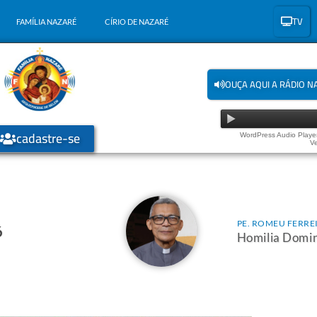
TV
FAMÍLIA NAZARÉ
CÍRIO DE NAZARÉ
OUÇA AQUI A RÁDIO N
cadastre-se
WordPress Audio Player
Ve
PE. ROMEU FERRE
6
Homilia Domin