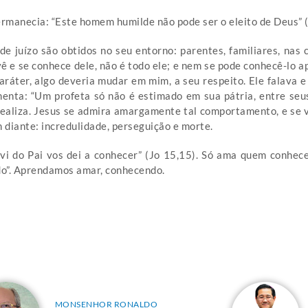
rmanecia: “Este homem humilde não pode ser o eleito de Deus” (
 juízo são obtidos no seu entorno: parentes, familiares, nas 
 vê e se conhece dele, não é todo ele; e nem se pode conhecê-lo a
aráter, algo deveria mudar em mim, a seu respeito. Ele falava 
nta: “Um profeta só não é estimado em sua pátria, entre seus 
 realiza. Jesus se admira amargamente tal comportamento, e se 
m diante: incredulidade, perseguição e morte.
uvi do Pai vos dei a conhecer” (Jo 15,15). Só ama quem conhec
do”. Aprendamos amar, conhecendo.
MONSENHOR RONALDO