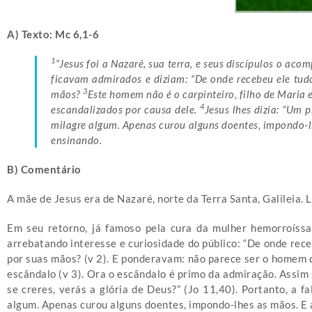
A) Texto: Mc 6,1-6
1
“Jesus foi a Nazaré, sua terra, e seus discípulos o ac
ficavam admirados e diziam: “De onde recebeu ele tudo
3
mãos?
Este homem não é o carpinteiro, filho de Maria 
4
escandalizados por causa dele.
Jesus lhes dizia: “Um 
milagre algum. Apenas curou alguns doentes, impondo-
ensinando.
B) Comentário
A mãe de Jesus era de Nazaré, norte da Terra Santa, Galileia. L
Em seu retorno, já famoso pela cura da mulher hemorroíssa
arrebatando interesse e curiosidade do público: “De onde rec
por suas mãos? (v 2). E ponderavam: não parece ser o homem q
escândalo (v 3). Ora o escândalo é primo da admiração. Assim s
se creres, verás a glória de Deus?” (Jo 11,40). Portanto, a f
algum. Apenas curou alguns doentes, impondo-lhes as mãos. E ad