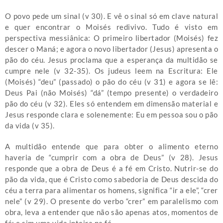
O povo pede um sinal (v 30). E vê o sinal só em clave natural
e quer encontrar o Moisés redivivo. Tudo é visto em
perspectiva messiânica: O primeiro libertador (Moisés) fez
descer o Maná; e agora o novo libertador (Jesus) apresenta o
pão do céu. Jesus proclama que a esperança da multidão se
cumpre nele (v 32-35). Os judeus leem na Escritura: Ele
(Moisés) “deu” (passado) o pão do céu (v 31) e agora se lê:
Deus Pai (não Moisés) “dá” (tempo presente) o verdadeiro
pão do céu (v 32). Eles só entendem em dimensão material e
Jesus responde clara e solenemente: Eu em pessoa sou o pão
da vida (v 35).
A multidão entende que para obter o alimento eterno
haveria de “cumprir com a obra de Deus” (v 28). Jesus
responde que a obra de Deus é a fé em Cristo. Nutrir-se do
pão da vida, que é Cristo como sabedoria de Deus descida do
céu a terra para alimentar os homens, significa “ir a ele”, “crer
nele” (v 29). O presente do verbo “crer” em paralelismo com
obra, leva a entender que não são apenas atos, momentos de