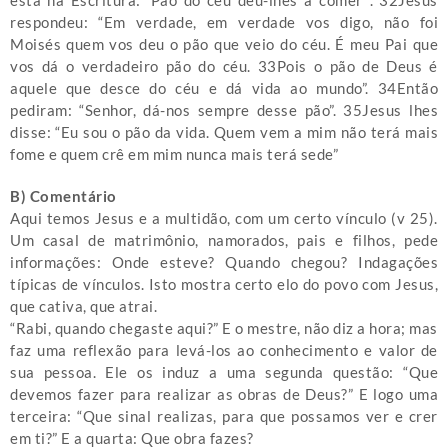
está na Escritura: ‘Pão do céu deu-lhes a comer’”. 32Jesus
respondeu: “Em verdade, em verdade vos digo, não foi
Moisés quem vos deu o pão que veio do céu. É meu Pai que
vos dá o verdadeiro pão do céu. 33Pois o pão de Deus é
aquele que desce do céu e dá vida ao mundo”. 34Então
pediram: “Senhor, dá-nos sempre desse pão”. 35Jesus lhes
disse: “Eu sou o pão da vida. Quem vem a mim não terá mais
fome e quem crê em mim nunca mais terá sede”
B) Comentário
Aqui temos Jesus e a multidão, com um certo vínculo (v 25).
Um casal de matrimônio, namorados, pais e filhos, pede
informações: Onde esteve? Quando chegou? Indagações
típicas de vínculos. Isto mostra certo elo do povo com Jesus,
que cativa, que atrai.
“Rabi, quando chegaste aqui?” E o mestre, não diz a hora; mas
faz uma reflexão para levá-los ao conhecimento e valor de
sua pessoa. Ele os induz a uma segunda questão: “Que
devemos fazer para realizar as obras de Deus?” E logo uma
terceira: “Que sinal realizas, para que possamos ver e crer
em ti?” E a quarta: Que obra fazes?