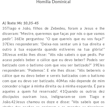
Homilia Dominical
A) Texto: Mc 10,35-45
35Tiago e João, filhos de Zebedeu, foram a Jesus e lhe
disseram: “Mestre, queremos que faças por nós o que vamos
pedir”. 36Ele perguntou: “O que quereis que eu vos faça?”
37Eles responderam: “Deixa-nos sentar um à tua direita e
outro à tua esquerda quando estiveres na tua glória!”
38Jesus então lhes disse: “Vós não sabeis o que pedis. Por
acaso podeis beber o cálice que eu devo beber? Podeis ser
batizado com o batismo com que vou ser batizado?” 39Eles
responderam: “Podemos”. E ele lhes disse: “Vós bebereis o
cálice que eu devo beber e sereis batizados com o batismo
com que eu devo ser batizado. 40Mas não depende de mim
conceder o lugar à minha direita ou à minha esquerda. É para
aqueles a quem foi reservado”. 41Quando os outros dez
discípulos ouviram isso, indignaram-se com Tiago e
João.42Jesus chamou os doze e disse: “Vós sabeis que os