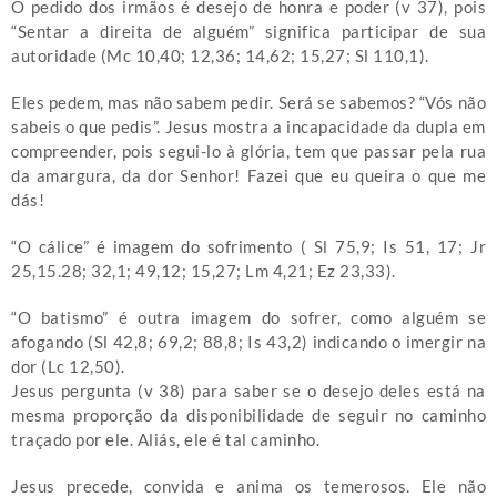
O pedido dos irmãos é desejo de honra e poder (v 37), pois
“Sentar a direita de alguém” significa participar de sua
autoridade (Mc 10,40; 12,36; 14,62; 15,27; Sl 110,1).
Eles pedem, mas não sabem pedir. Será se sabemos? “Vós não
sabeis o que pedis”. Jesus mostra a incapacidade da dupla em
compreender, pois segui-lo à glória, tem que passar pela rua
da amargura, da dor Senhor! Fazei que eu queira o que me
dás!
“O cálice” é imagem do sofrimento ( Sl 75,9; Is 51, 17; Jr
25,15.28; 32,1; 49,12; 15,27; Lm 4,21; Ez 23,33).
“O batismo” é outra imagem do sofrer, como alguém se
afogando (Sl 42,8; 69,2; 88,8; Is 43,2) indicando o imergir na
dor (Lc 12,50).
Jesus pergunta (v 38) para saber se o desejo deles está na
mesma proporção da disponibilidade de seguir no caminho
traçado por ele. Aliás, ele é tal caminho.
Jesus precede, convida e anima os temerosos. Ele não