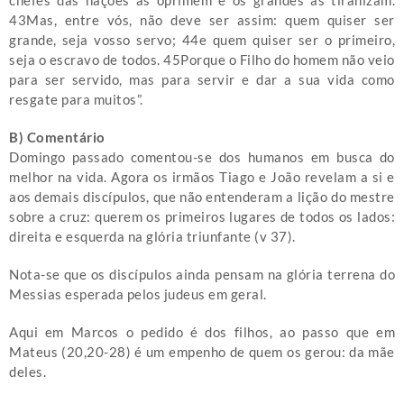
chefes das nações as oprimem e os grandes as tiranizam.
43Mas, entre vós, não deve ser assim: quem quiser ser
grande, seja vosso servo; 44e quem quiser ser o primeiro,
seja o escravo de todos. 45Porque o Filho do homem não veio
para ser servido, mas para servir e dar a sua vida como
resgate para muitos”.
B) Comentário
Domingo passado comentou-se dos humanos em busca do
melhor na vida. Agora os irmãos Tiago e João revelam a si e
aos demais discípulos, que não entenderam a lição do mestre
sobre a cruz: querem os primeiros lugares de todos os lados:
direita e esquerda na glória triunfante (v 37).
Nota-se que os discípulos ainda pensam na glória terrena do
Messias esperada pelos judeus em geral.
Aqui em Marcos o pedido é dos filhos, ao passo que em
Mateus (20,20-28) é um empenho de quem os gerou: da mãe
deles.