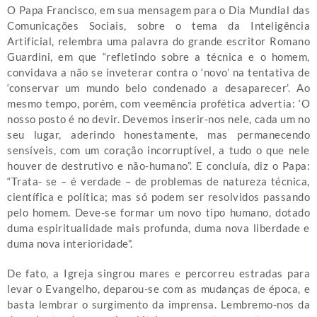
O Papa Francisco, em sua mensagem para o Dia Mundial das
Comunicações Sociais, sobre o tema da Inteligência
Artificial, relembra uma palavra do grande escritor Romano
Guardini, em que “refletindo sobre a técnica e o homem,
convidava a não se inveterar contra o ‘novo’ na tentativa de
‘conservar um mundo belo condenado a desaparecer’. Ao
mesmo tempo, porém, com veemência profética advertia: ‘O
nosso posto é no devir. Devemos inserir-nos nele, cada um no
seu lugar, aderindo honestamente, mas permanecendo
sensíveis, com um coração incorruptível, a tudo o que nele
houver de destrutivo e não-humano”. E concluía, diz o Papa:
“Trata- se – é verdade – de problemas de natureza técnica,
científica e política; mas só podem ser resolvidos passando
pelo homem. Deve-se formar um novo tipo humano, dotado
duma espiritualidade mais profunda, duma nova liberdade e
duma nova interioridade”.
De fato, a Igreja singrou mares e percorreu estradas para
levar o Evangelho, deparou-se com as mudanças de época, e
basta lembrar o surgimento da imprensa. Lembremo-nos da