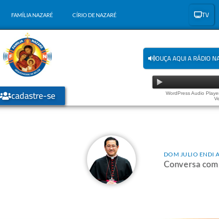
TV
FAMÍLIA NAZARÉ
CÍRIO DE NAZARÉ
OUÇA AQUI A RÁDIO N
cadastre-se
WordPress Audio Player
Ve
DOM JULIO ENDI 
Conversa com