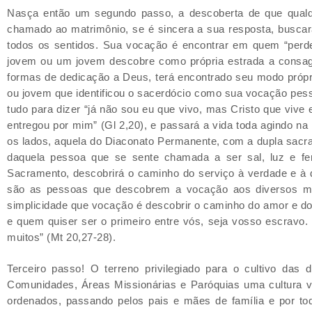
Nasça então um segundo passo, a descoberta de que qualque
chamado ao matrimônio, se é sincera a sua resposta, buscará
todos os sentidos. Sua vocação é encontrar em quem “perder
jovem ou um jovem descobre como própria estrada a consagraç
formas de dedicação a Deus, terá encontrado seu modo própri
ou jovem que identificou o sacerdócio como sua vocação pess
tudo para dizer “já não sou eu que vivo, mas Cristo que vive
entregou por mim” (Gl 2,20), e passará a vida toda agindo na
os lados, aquela do Diaconato Permanente, com a dupla sacra
daquela pessoa que se sente chamada a ser sal, luz e f
Sacramento, descobrirá o caminho do serviço à verdade e à 
são as pessoas que descobrem a vocação aos diversos min
simplicidade que vocação é descobrir o caminho do amor e do 
e quem quiser ser o primeiro entre vós, seja vosso escravo.
muitos” (Mt 20,27-28).
Terceiro passo! O terreno privilegiado para o cultivo das
Comunidades, Áreas Missionárias e Paróquias uma cultura v
ordenados, passando pelos pais e mães de família e por to