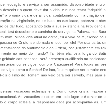
r vocação é serviço a ser assumido, disponibilidade e pron
 descobrir a quem deve dar a vida, e nunca tentar “adquirir” a
” a própria vida e gerar vida, contribuindo com a criação de
ão na virgindade, no celibato, na castidade, pobreza e obedi
o de dar tudo, apostando toda a sua existência na Providênci
oal, terá descoberto o caminho do serviço na Palavra, nos Sac
 em mim. Minha vida atual na carne, eu a vivo na fé, crendo n
 pessoa de Cristo, sendo nada e tudo, por ele! Por sua parte,
mentalidade do Matrimônio e da Ordem, põe justamente em relev
ermento no meio do mundo? Também ela, pela força do Bati
dignidade das pessoas, será presença qualificada na sociedad
istérios ou serviços, como a Catequese! Para todas as pe
serviço, como o Senhor! De fato, “quem quiser ser o maior ent
 Pois o Filho do Homem não veio para ser servido, mas para se
 diversas vocações eclesiais é a Comunidade cristã. Faz-se n
ocacional. As vocações existem em todo lugar e é dever de t
do o corpo eclesial a responsabilidade por acompanhá-las. 