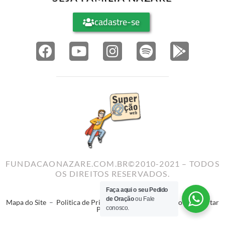
cadastre-se
FUNDACAONAZARE.COM.BR©2010-2021 – TODOS
OS DIREITOS RESERVADOS.
Faça aqui o seu Pedido
de Oração
ou Fale
Mapa do Site
–
Politica de Privacidade
–
Termos de Uso
–
Reportar
conosco.
Problema