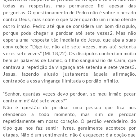
todas as respostas, mas permanece fiel apesar das
perguntas. O questionamento de Pedro não é sobre o pecado
contra Deus, mas sobre o que fazer quando um irmão ofende
outro irmão. Pedro até que se considera um bom discípulo,
porque pode chegar a perdoar até sete vezes2. Mas não
espera uma resposta tão imediata de Jesus, que abala suas
convicções: “Digo-te, não até sete vezes, mas até setenta
vezes sete vezes” (Mt 18,22). Os discípulos conheciam muito
bem as palavras de Lamec, o filho sanguinário de Caim, que
cantava a repetição da vingança até setenta e sete vezes3.
Jesus, fazendo alusão justamente àquela afirmação,
contrapõe a essa vingança ilimitada o perdão infinito.
“Senhor, quantas vezes devo perdoar, se meu irmão pecar
contra mim? Até sete vezes?”
Não é questão de perdoar uma pessoa que fica nos
ofendendo a todo momento, mas sim de perdoar
repetidamente em nosso coração. O perdão verdadeiro, do
tipo que nos faz sentir livres, geralmente acontece por
etapas. Não é um sentimento, não é esquecer: é a opção que