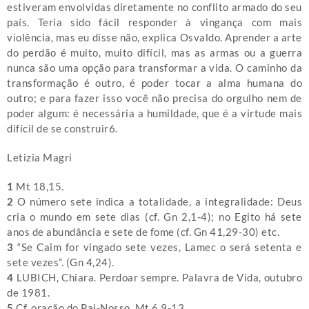
estiveram envolvidas diretamente no conflito armado do seu
país. Teria sido fácil responder à vingança com mais
violência, mas eu disse não, explica Osvaldo. Aprender a arte
do perdão é muito, muito difícil, mas as armas ou a guerra
nunca são uma opção para transformar a vida. O caminho da
transformação é outro, é poder tocar a alma humana do
outro; e para fazer isso você não precisa do orgulho nem de
poder algum: é necessária a humildade, que é a virtude mais
difícil de se construir6.
Letizia Magri
1
Mt 18,15.
2
O número sete indica a totalidade, a integralidade: Deus
cria o mundo em sete dias (cf. Gn 2,1-4); no Egito há sete
anos de abundância e sete de fome (cf. Gn 41,29-30) etc.
3
“Se Caim for vingado sete vezes, Lamec o será setenta e
sete vezes”. (Gn 4,24).
4
LUBICH, Chiara. Perdoar sempre. Palavra de Vida, outubro
de 1981.
5
Cf. oração do Pai-Nosso, Mt 6,9-13.