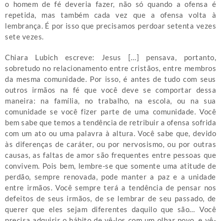
o homem de fé deveria fazer, não só quando a ofensa é
repetida, mas também cada vez que a ofensa volta à
lembrança. É por isso que precisamos perdoar setenta vezes
sete vezes.
Chiara Lubich escreve: Jesus […] pensava, portanto,
sobretudo no relacionamento entre cristãos, entre membros
da mesma comunidade. Por isso, é antes de tudo com seus
outros irmãos na fé que você deve se comportar dessa
maneira: na família, no trabalho, na escola, ou na sua
comunidade se você fizer parte de uma comunidade. Você
bem sabe que temos a tendência de retribuir a ofensa sofrida
com um ato ou uma palavra à altura. Você sabe que, devido
às diferenças de caráter, ou por nervosismo, ou por outras
causas, as faltas de amor são frequentes entre pessoas que
convivem. Pois bem, lembre-se que somente uma atitude de
perdão, sempre renovada, pode manter a paz e a unidade
entre irmãos. Você sempre terá a tendência de pensar nos
defeitos de seus irmãos, de se lembrar de seu passado, de
querer que eles sejam diferentes daquilo que são… Você
precisa adquirir o hábito de vê-los com um olhar novo, e vê-