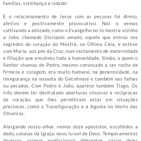
famílias, vizinhança e cidade!
E o relacionamento de Jesus com as pessoas foi direto,
afetivo e positivamente provocativo. Nós o vemos
cultivando a amizade, como o Evangelho no-lo mostra vizinho
a João, chamado Discípulo amado, aquele que entrou nos
segredos do coração do Mestre, na Última Ceia, e esteve
com Maria, aos pés da Cruz, num testamento de maternidade
e filiação que envolveu toda a humanidade. Simão, a quem o
Senhor chamou de Pedro, mesmo convocado a ser rocha de
firmeza e coragem, era muito humano, na generosidade, na
insegurança na ousadia do Getsêmani e também nas falhas
ou pecados. Com Pedro e João, aparece também Tiago. Os
três devem ter desfrutado aberturas sinceras e recíprocas
de coração, que lhes permitiram estar em situações
preciosas, como a Transfiguração e a Agonia no Horto das
Oliveiras.
Alargando nosso olhar, vemos doze apóstolos, escolhidos a
dedo, colunas da Igreja, novo Israel de Deus. Temperamentos
diversos, origens profissionais diferentes, vários deles