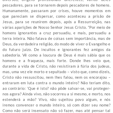
pescadores, para se tornarem depois pescadores de homens.
Humanamente, passaram por crises, houve momentos em
que pareciam se dispersar, como aconteceu a prisão de
Jesus, para se reunirem depois, após a Ressurreição, nas
várias aparições de Nosso Senhor Jesus Cristo. “Por meio de
homens ignorantes a cruz persuadiu, e mais, persuadiu a
terra inteira. Não falava de coisas sem importância, mas de
Deus, da verdadeira religião, do modo de viver o Evangelho e
do futuro juízo. De incultos e ignorantes fez amigos da
sabedoria. Vê como a loucura de Deus é mais sábia que os
homens e a fraqueza, mais forte. Donde lhes veio que,
durante a vida de Cristo, não resistiram à fúria dos judeus,
mas, uma vez ele morto e sepultado – visto que, como dizeis,
Cristo não ressuscitou, nem lhes falou, nem os encorajou –
entraram em luta contra o mundo inteiro? Não teriam dito,
ao contrário: ‘Que é isto? não pôde salvar-se, vai proteger-
nos agora? Ainda vivo, não socorreu a si mesmo, e morto, nos
estenderá a mão? Vivo, não sujeitou povo algum, e nós
iremos convencer o mundo inteiro, só com dizer seu nome?
Como não será insensato não só fazer, mas até pensar tal