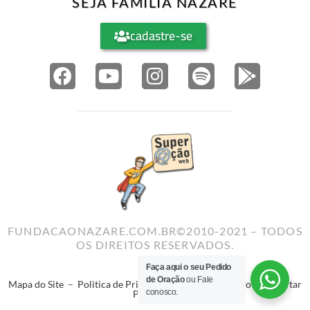
SEJA FAMÍLIA NAZARÉ
cadastre-se
FUNDACAONAZARE.COM.BR©2010-2021 – TODOS
OS DIREITOS RESERVADOS.
Faça aqui o seu Pedido
de Oração
ou Fale
Mapa do Site
–
Politica de Privacidade
–
Termos de Uso
–
Reportar
conosco.
Problema