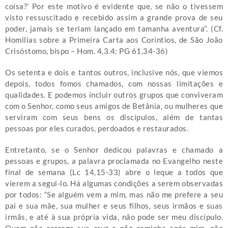
coisa?’ Por este motivo é evidente que, se não o tivessem
visto ressuscitado e recebido assim a grande prova de seu
poder, jamais se teriam lançado em tamanha aventura”. (Cf.
Homilias sobre a Primeira Carta aos Coríntios, de São João
Crisóstomo, bispo – Hom. 4,3.4: PG 61,34-36)
Os setenta e dois e tantos outros, inclusive nós, que viemos
depois, todos fomos chamados, com nossas limitações e
qualidades. E podemos incluir outros grupos que conviveram
com o Senhor, como seus amigos de Betânia, ou mulheres que
serviram com seus bens os discípulos, além de tantas
pessoas por eles curados, perdoados e restaurados.
Entretanto, se o Senhor dedicou palavras e chamado a
pessoas e grupos, a palavra proclamada no Evangelho neste
final de semana (Lc 14,15-33) abre o leque a todos que
vierem a segui-lo. Há algumas condições a serem observadas
por todos: “Se alguém vem a mim, mas não me prefere a seu
pai e sua mãe, sua mulher e seus filhos, seus irmãos e suas
irmãs, e até à sua própria vida, não pode ser meu discípulo.
Quem não carrega sua cruz e não caminha após mim, não