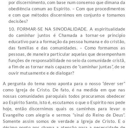
por discernimento, com base num consenso que dimana da
obediência comum ao Espírito. – Com que procedimentos
e com que métodos discernimos em conjunto e tomamos
decisões?
10. FORMAR-SE NA SINODALIDADE. A espiritualidade
do caminhar juntos é Chamada a tornar-se princípio
educativo para a formação da pessoa humana e do cristão,
das famílias e das comunidades. – Como formamos as
pessoas, de maneira particular aquelas que desempenham
funções de responsabilidade no seio da comunidade cristã,
a fim de as tornar mais capazes de “caminhar juntas”, de se
ouvir mutuamente e de dialogar?
A pergunta do tema nono aponta para o nosso “dever ser”
como Igreja de Cristo. De fato, é na medida em que nas
nossas comunidades paroquiais todos procuramos obedecer
ao Espírito Santo, isto é, escutamos o que o Espírito nos pede
hoje, então discernimos quais os caminhos para levar o
Evangelho com alegria e sermos “sinal do Reino de Deus”.
Somente assim somos de verdade a Igreja de Cristo. E o
décimo ponto nos chama a atenção para a necessidade de