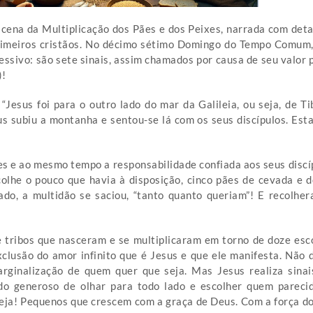
 cena da Multiplicação dos Pães e dos Peixes, narrada com deta
 primeiros cristãos. No décimo sétimo Domingo do Tempo Comum
essivo: são sete sinais, assim chamados por causa de seu valor 
)!
“Jesus foi para o outro lado do mar da Galileia, ou seja, de 
sus subiu a montanha e sentou-se lá com os seus discípulos. Est
s e ao mesmo tempo a responsabilidade confiada aos seus discíp
colhe o pouco que havia à disposição, cinco pães de cevada e 
hado, a multidão se saciou, “tanto quanto queriam”! E recolh
 tribos que nasceram e se multiplicaram em torno de doze esco
clusão do amor infinito que é Jesus e que ele manifesta. Não d
rginalização de quem quer que seja. Mas Jesus realiza sinai
odo generoso de olhar para todo lado e escolher quem parecid
reja! Pequenos que crescem com a graça de Deus. Com a força do