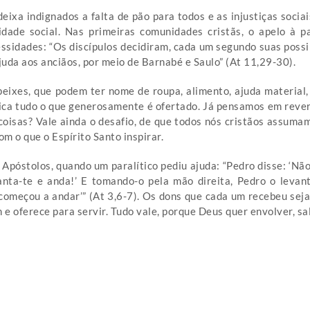
eixa indignados a falta de pão para todos e as injustiças socia
lidade social. Nas primeiras comunidades cristãs, o apelo à pa
sidades: “Os discípulos decidiram, cada um segundo suas possi
ajuda aos anciãos, por meio de Barnabé e Saulo” (At 11,29-30).
peixes, que podem ter nome de roupa, alimento, ajuda material
plica tudo o que generosamente é ofertado. Já pensamos em reve
coisas? Vale ainda o desafio, de que todos nós cristãos assum
om o que o Espírito Santo inspirar.
s Apóstolos, quando um paralítico pediu ajuda: “Pedro disse: ‘N
anta-te e anda!’ E tomando-o pela mão direita, Pedro o levan
 começou a andar’” (At 3,6-7). Os dons que cada um recebeu seja
 e oferece para servir. Tudo vale, porque Deus quer envolver, sal