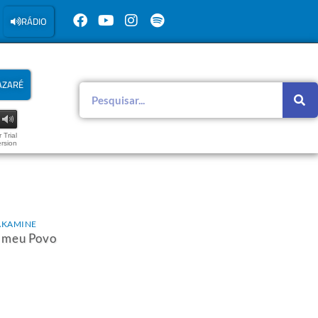
RÁDIO
AZARÉ
 Trial
rsion
AKAMINE
 meu Povo