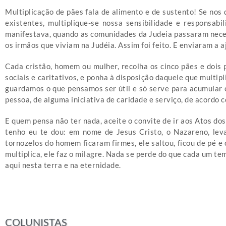
Multiplicação de pães fala de alimento e de sustento! Se nos d
existentes, multiplique-se nossa sensibilidade e responsabi
manifestava, quando as comunidades da Judeia passaram neces
os irmãos que viviam na Judéia. Assim foi feito. E enviaram a 
Cada cristão, homem ou mulher, recolha os cinco pães e dois 
sociais e caritativos, e ponha à disposição daquele que multi
guardamos o que pensamos ser útil e só serve para acumular 
pessoa, de alguma iniciativa de caridade e serviço, de acordo c
E quem pensa não ter nada, aceite o convite de ir aos Atos do
tenho eu te dou: em nome de Jesus Cristo, o Nazareno, lev
tornozelos do homem ficaram firmes, ele saltou, ficou de pé e
multiplica, ele faz o milagre. Nada se perde do que cada um tem
aqui nesta terra e na eternidade.
COLUNISTAS