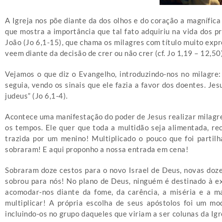
A Igreja nos põe diante da dos olhos e do coração a magnífica
que mostra a importância que tal fato adquiriu na vida dos
João (Jo 6,1-15), que chama os milagres com título muito expr
veem diante da decisão de crer ou não crer (cf. Jo 1,19 – 12,50
Vejamos o que diz o Evangelho, introduzindo-nos no milagre: 
seguia, vendo os sinais que ele fazia a favor dos doentes. Je
judeus” (Jo 6,1-4).
Acontece uma manifestação do poder de Jesus realizar milagre
os tempos. Ele quer que toda a multidão seja alimentada, re
trazida por um menino! Multiplicado o pouco que foi partil
sobraram! E aqui proponho a nossa entrada em cena!
Sobraram doze cestos para o novo Israel de Deus, novas doze
sobrou para nós! No plano de Deus, ninguém é destinado à ex
acomodar-nos diante da fome, da carência, a miséria e a ma
multiplicar! A própria escolha de seus apóstolos foi um m
incluindo-os no grupo daqueles que viriam a ser colunas da Ig