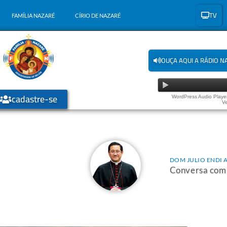
TV
FAMÍLIA NAZARÉ
CÍRIO DE NAZARÉ
OUÇA AQUI A RÁDIO N
cadastre-se
WordPress Audio Player
Ve
DOM JULIO ENDI 
Conversa com