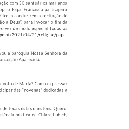
igação com 30 santuários marianos
prio Papa Francisco participará
lico, a conduzirem a recitação do
o a Deus”, para invocar o fim da
volver de modo especial todos os
sapo.pt/2021/04/21/religiao/papa-
evou a paróquia Nossa Senhora da
Conceição Aparecida.
 devoto de Maria? Como expressar
rticipar das “novenas” dedicadas à
r de todas estas questões. Quero,
iência mística de Chiara Lubich,