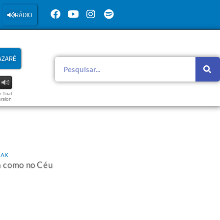
RÁDIO
AZARÉ
 Trial
rsion
ZAK
a como no Céu