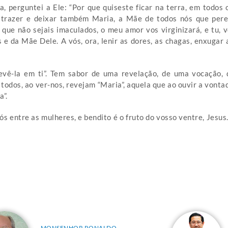
a, perguntei a Ele: “Por que quiseste ficar na terra, em todos 
 trazer e deixar também Maria, a Mãe de todos nós que pereg
ue não sejais imaculados, o meu amor vos virginizará, e tu, v
 da Mãe Dele. A vós, ora, lenir as dores, as chagas, enxugar 
evê-la em ti”. Tem sabor de uma revelação, de uma vocação,
todos, ao ver-nos, revejam “Maria”, aquela que ao ouvir a vonta
”.
ós entre as mulheres, e bendito é o fruto do vosso ventre, Jesu
MONSENHOR RONALDO