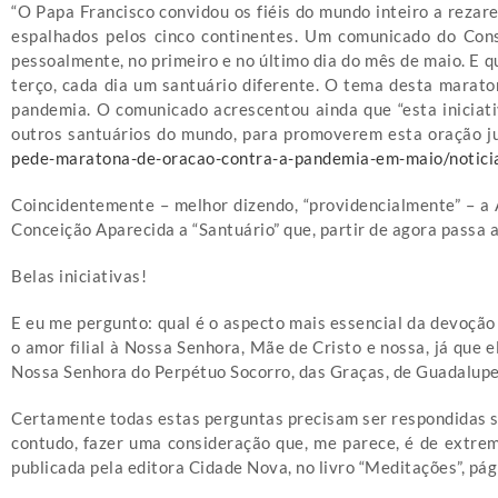
“O Papa Francisco convidou os fiéis do mundo inteiro a rezar
espalhados pelos cinco continentes. Um comunicado do Cons
pessoalmente, no primeiro e no último dia do mês de maio. E q
terço, cada dia um santuário diferente. O tema desta marato
pandemia. O comunicado acrescentou ainda que “esta iniciati
outros santuários do mundo, para promoverem esta oração jun
pede-maratona-de-oracao-contra-a-pandemia-em-maio/notic
Coincidentemente – melhor dizendo, “providencialmente” – a 
Conceição Aparecida a “Santuário” que, partir de agora passa 
Belas iniciativas!
E eu me pergunto: qual é o aspecto mais essencial da devoçã
o amor filial à Nossa Senhora, Mãe de Cristo e nossa, já que e
Nossa Senhora do Perpétuo Socorro, das Graças, de Guadalupe,
Certamente todas estas perguntas precisam ser respondidas sa
contudo, fazer uma consideração que, me parece, é de extrem
publicada pela editora Cidade Nova, no livro “Meditações”, págin