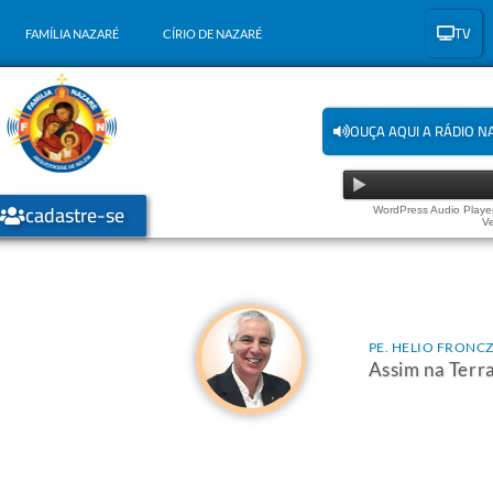
TV
FAMÍLIA NAZARÉ
CÍRIO DE NAZARÉ
OUÇA AQUI A RÁDIO N
cadastre-se
WordPress Audio Player
Ve
PE. HELIO FRONC
Assim na Terr