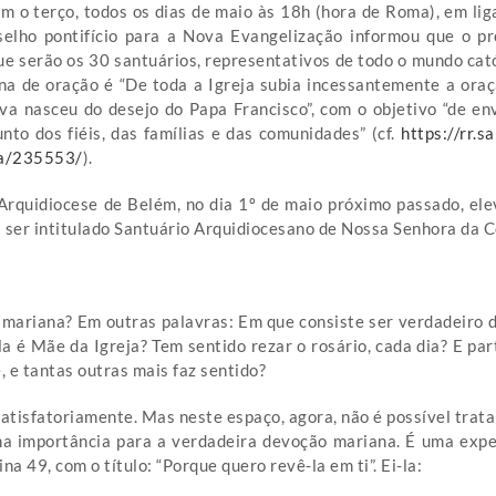
em o terço, todos os dias de maio às 18h (hora de Roma), em l
elho pontifício para a Nova Evangelização informou que o pró
ue serão os 30 santuários, representativos de todo o mundo cató
na de oração é “De toda a Igreja subia incessantemente a oraçã
va nasceu do desejo do Papa Francisco”, com o objetivo “de en
to dos fiéis, das famílias e das comunidades” (cf.
https://rr.
ia/235553/
).
Arquidiocese de Belém, no dia 1º de maio próximo passado, el
a ser intitulado Santuário Arquidiocesano de Nossa Senhora da 
o mariana? Em outras palavras: Em que consiste ser verdadeiro
la é Mãe da Igreja? Tem sentido rezar o rosário, cada dia? E pa
 e tantas outras mais faz sentido?
tisfatoriamente. Mas neste espaço, agora, não é possível trata
a importância para a verdadeira devoção mariana. É uma exper
a 49, com o título: “Porque quero revê-la em ti”. Ei-la: