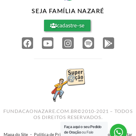
SEJA FAMÍLIA NAZARÉ
cadastre-se
FUNDACAONAZARE.COM.BR©2010-2021 – TODOS
OS DIREITOS RESERVADOS.
Faça aqui o seu Pedido
de Oração
ou Fale
Mapa do Site
–
Politica de Privacidade
–
Termos de Uso
–
Reportar