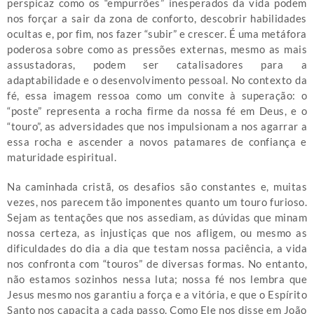
perspicaz como os “empurrões” inesperados da vida podem
nos forçar a sair da zona de conforto, descobrir habilidades
ocultas e, por fim, nos fazer “subir” e crescer. É uma metáfora
poderosa sobre como as pressões externas, mesmo as mais
assustadoras, podem ser catalisadores para a
adaptabilidade e o desenvolvimento pessoal. No contexto da
fé, essa imagem ressoa como um convite à superação: o
“poste” representa a rocha firme da nossa fé em Deus, e o
“touro”, as adversidades que nos impulsionam a nos agarrar a
essa rocha e ascender a novos patamares de confiança e
maturidade espiritual.
Na caminhada cristã, os desafios são constantes e, muitas
vezes, nos parecem tão imponentes quanto um touro furioso.
Sejam as tentações que nos assediam, as dúvidas que minam
nossa certeza, as injustiças que nos afligem, ou mesmo as
dificuldades do dia a dia que testam nossa paciência, a vida
nos confronta com “touros” de diversas formas. No entanto,
não estamos sozinhos nessa luta; nossa fé nos lembra que
Jesus mesmo nos garantiu a força e a vitória, e que o Espírito
Santo nos capacita a cada passo. Como Ele nos disse em João