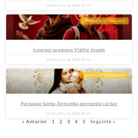
31 de julho de 2026
11:14
DESTAQUESECUNDARIO
Icoaraci promove Vigília Jovem
31 de julho de 2026
09:46
DESTAQUESECUNDARIO
Paróquia Santa Teresinha apresenta cartaz
31 de julho de 2026
09:43
« Anterior
1
2
3
4
5
Seguinte »