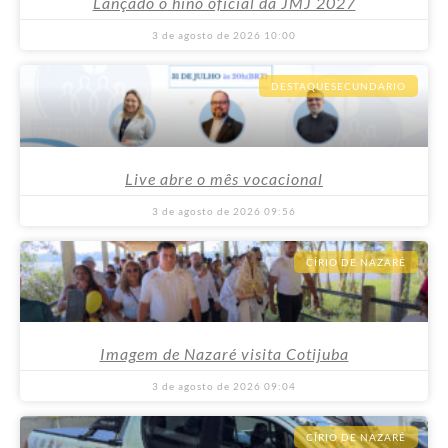
Lançado o hino oficial da JMJ 2027
3 de agosto de 2026
10:00
DESTAQUESECUNDARIO
Live abre o mês vocacional
3 de agosto de 2026
09:56
CÍRIO DE NAZARÉ
Imagem de Nazaré visita Cotijuba
3 de agosto de 2026
09:04
CÍRIO DE NAZARÉ