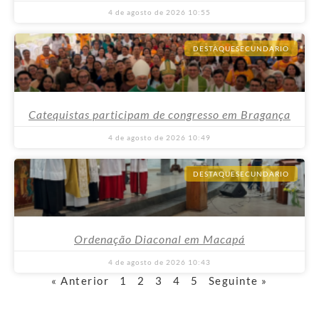
4 de agosto de 2026
10:55
DESTAQUESECUNDARIO
Catequistas participam de congresso em Bragança
4 de agosto de 2026
10:49
DESTAQUESECUNDARIO
Ordenação Diaconal em Macapá
4 de agosto de 2026
10:43
« Anterior
1
2
3
4
5
Seguinte »