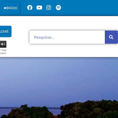
RÁDIO
AZARÉ
 Trial
rsion