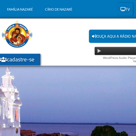
TV
FAMÍLIA NAZARÉ
CÍRIO DE NAZARÉ
OUÇA AQUI A RÁDIO N
cadastre-se
WordPress Audio Player
Ve