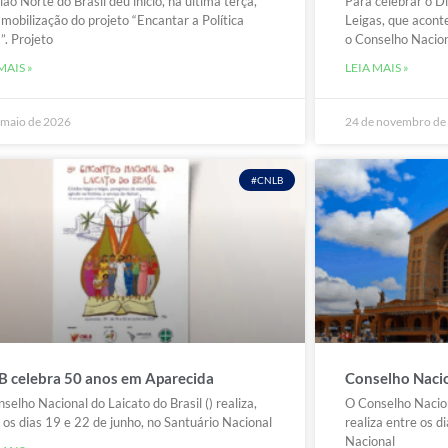
ião Norte do Brasil deu início, na última terça,
Para celebrar o D
 mobilização do projeto “Encantar a Política
Leigas, que acon
. Projeto
o Conselho Nacio
MAIS »
LEIA MAIS »
 maio de 2026
24 de novembro de
#CNLB
 celebra 50 anos em Aparecida
Conselho Nacio
selho Nacional do Laicato do Brasil () realiza,
O Conselho Nacion
 os dias 19 e 22 de junho, no Santuário Nacional
realiza entre os d
Nacional