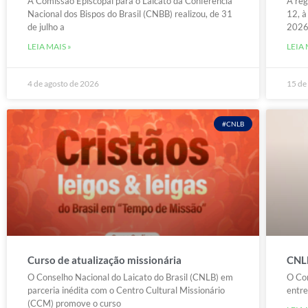
A Comissão Episcopal para o Laicato da Conferência
A reg
Nacional dos Bispos do Brasil (CNBB) realizou, de 31
12, à
de julho a
2026”
LEIA MAIS »
LEIA 
4 de agosto de 2026
15 de
#CNLB
Curso de atualização missionária
CNLB
O Conselho Nacional do Laicato do Brasil (CNLB) em
O Con
parceria inédita com o Centro Cultural Missionário
entre
(CCM) promove o curso