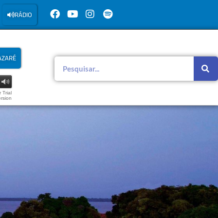
RÁDIO
AZARÉ
 Trial
rsion