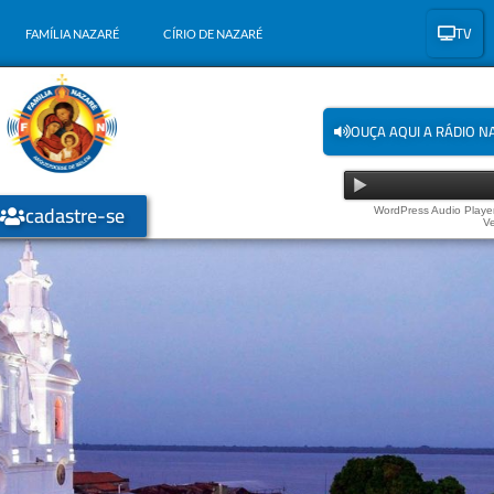
TV
FAMÍLIA NAZARÉ
CÍRIO DE NAZARÉ
OUÇA AQUI A RÁDIO N
cadastre-se
WordPress Audio Player
Ve