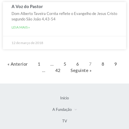
A Voz do Pastor
Dom Alberto Taveira Corrêa reflete o Evangelho de Jesus Cristo
segundo São João 4,43-54
LEIA MAIS »
12 de março de 2018
« Anterior
1
…
5
6
7
8
9
…
42
Seguinte »
Início
A Fundação
TV