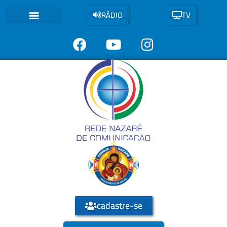
RÁDIO
TV
A FUNDAÇÃO
VOZ DE NAZARÉ
FAMÍLIA NAZARÉ
CÍRIO DE NAZARÉ
cadastre-se