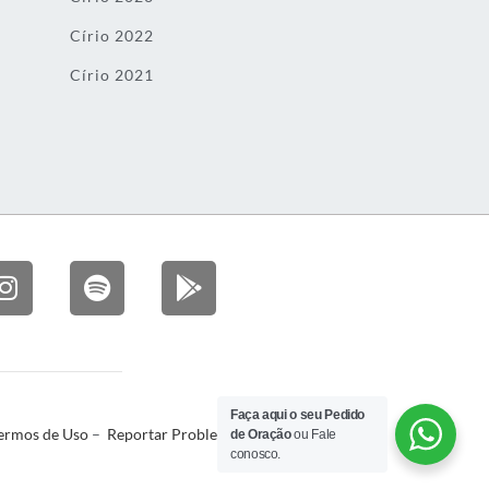
Círio 2022
Círio 2021
Faça aqui o seu Pedido
ermos de Uso
–
Reportar Problema
de Oração
ou Fale
conosco.