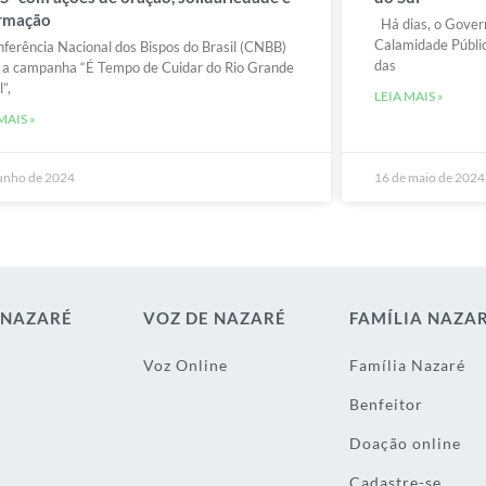
rmação
Há dias, o Gover
Calamidade Públic
ferência Nacional dos Bispos do Brasil (CNBB)
das
 a campanha “É Tempo de Cuidar do Rio Grande
”,
LEIA MAIS »
MAIS »
junho de 2024
16 de maio de 2024
 NAZARÉ
VOZ DE NAZARÉ
FAMÍLIA NAZA
Voz Online
Família Nazaré
Benfeitor
Doação online
Cadastre-se