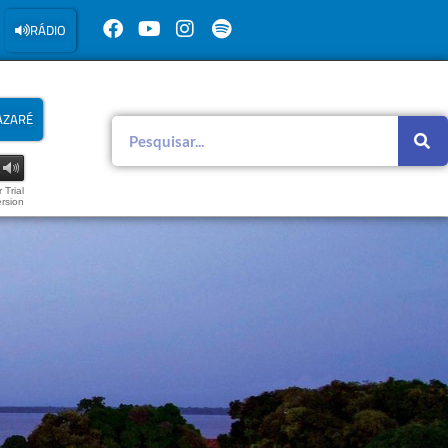
RÁDIO
AZARÉ
 Trial
rsion