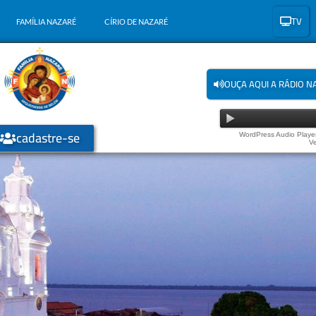
TV
FAMÍLIA NAZARÉ
CÍRIO DE NAZARÉ
OUÇA AQUI A RÁDIO N
cadastre-se
WordPress Audio Player
Ve