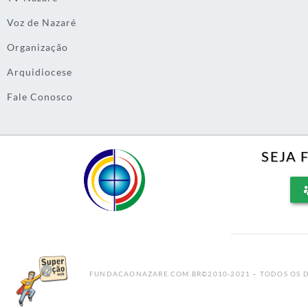
Voz de Nazaré
Organização
Arquidiocese
Fale Conosco
SEJA 
FUNDACAONAZARE.COM.BR©2010-2021 – TODOS OS D