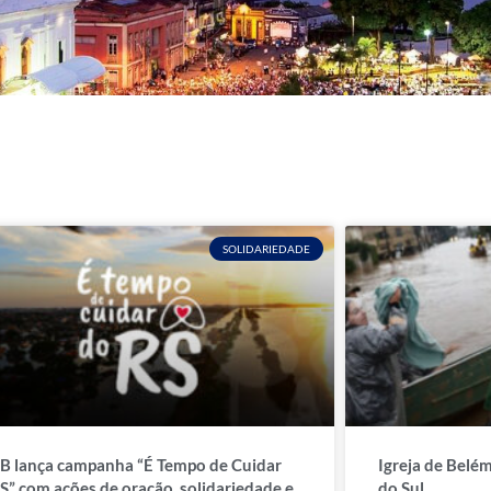
SOLIDARIEDADE
 lança campanha “É Tempo de Cuidar
Igreja de Belé
S” com ações de oração, solidariedade e
do Sul