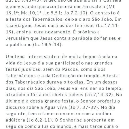
é em vista do que acontecerá em Jerusalém (Mt
19,1ª; Mc 10,1ª; Lc 9,51; Jo 7,2-10). O contexto é
a festa dos Tabernáculos, deixa claro São João. Em
sua viagem, Jesus cura os dez leprosos (Lc 17,11-
19), ensina, cura novamente. É próximo a
Jerusalém que Jesus conta a parábola do fariseu e
o publicano (Lc 18,9-14).
Um tema interessante e de muita importância na
vida de Jesus é a sua participação nas grandes
festas judaicas, além da Páscoa, como a dos
Tabernáculos e a da Dedicação do templo. A festa
dos Tabernáculos durava oito dias. Em um desses
dias, nos diz São João, Jesus vai ensinar no templo,
atraindo a fúria dos chefes judeus (Jo 7,14-32). No
último dia dessa grande festa, o Senhor proferiu o
discurso sobre a Água viva (Jo 7, 37-39). No dia
seguinte, tem o famoso encontro com a mulher
adúltera (Jo 8,2-11). O Senhor se apresenta em
seguida como a luz do mundo, e mais tarde cura o