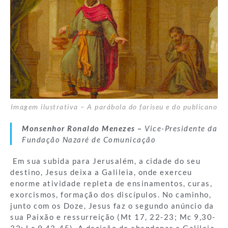
Imagem ilustrativa – A parábola do fariseu e do publicano
Monsenhor Ronaldo Menezes –
Vice-Presidente da
Fundação Nazaré de Comunicação
Em sua subida para Jerusalém, a cidade do seu
destino, Jesus deixa a Galileia, onde exerceu
enorme atividade repleta de ensinamentos, curas,
exorcismos, formação dos discípulos. No caminho,
junto com os Doze, Jesus faz o segundo anúncio da
sua Paixão e ressurreição (Mt 17, 22-23; Mc 9,30-
32; Lc 9,43-45). A decisão de abandonar a Galileia