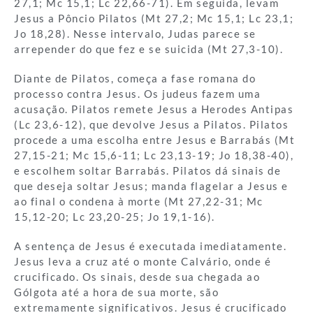
27,1; Mc 15,1; Lc 22,66-71). Em seguida, levam
Jesus a Pôncio Pilatos (Mt 27,2; Mc 15,1; Lc 23,1;
Jo 18,28). Nesse intervalo, Judas parece se
arrepender do que fez e se suicida (Mt 27,3-10).
Diante de Pilatos, começa a fase romana do
processo contra Jesus. Os judeus fazem uma
acusação. Pilatos remete Jesus a Herodes Antipas
(Lc 23,6-12), que devolve Jesus a Pilatos. Pilatos
procede a uma escolha entre Jesus e Barrabás (Mt
27,15-21; Mc 15,6-11; Lc 23,13-19; Jo 18,38-40),
e escolhem soltar Barrabás. Pilatos dá sinais de
que deseja soltar Jesus; manda flagelar a Jesus e
ao final o condena à morte (Mt 27,22-31; Mc
15,12-20; Lc 23,20-25; Jo 19,1-16).
A sentença de Jesus é executada imediatamente.
Jesus leva a cruz até o monte Calvário, onde é
crucificado. Os sinais, desde sua chegada ao
Gólgota até a hora de sua morte, são
extremamente significativos. Jesus é crucificado