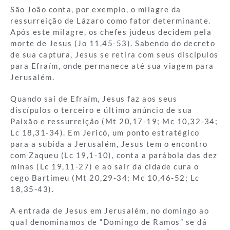
São João conta, por exemplo, o milagre da
ressurreição de Lázaro como fator determinante.
Após este milagre, os chefes judeus decidem pela
morte de Jesus (Jo 11,45-53). Sabendo do decreto
de sua captura, Jesus se retira com seus discípulos
para Efraím, onde permanece até sua viagem para
Jerusalém.
Quando sai de Efraím, Jesus faz aos seus
discípulos o terceiro e último anúncio de sua
Paixão e ressurreição (Mt 20,17-19; Mc 10,32-34;
Lc 18,31-34). Em Jericó, um ponto estratégico
para a subida a Jerusalém, Jesus tem o encontro
com Zaqueu (Lc 19,1-10), conta a parábola das dez
minas (Lc 19,11-27) e ao sair da cidade cura o
cego Bartimeu (Mt 20,29-34; Mc 10,46-52; Lc
18,35-43).
A entrada de Jesus em Jerusalém, no domingo ao
qual denominamos de “Domingo de Ramos” se dá