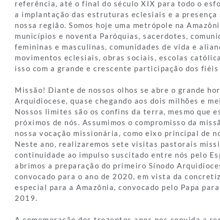
referência, até o final do século XIX para todo o esf
a implantação das estruturas eclesiais e a presença 
nossa região. Somos hoje uma metrópole na Amazôni
municípios e noventa Paróquias, sacerdotes, comuni
femininas e masculinas, comunidades de vida e alianç
movimentos eclesiais, obras sociais, escolas católic
isso com a grande e crescente participação dos fiéis 
Missão! Diante de nossos olhos se abre o grande ho
Arquidiocese, quase chegando aos dois milhões e me
Nossos limites são os confins da terra, mesmo que 
próximos de nós. Assumimos o compromisso da miss
nossa vocação missionária, como eixo principal de no
Neste ano, realizaremos sete visitas pastorais missi
continuidade ao impulso suscitado entre nós pelo Esp
abrimos a preparação do primeiro Sínodo Arquidioce
convocado para o ano de 2020, em vista da concreti
especial para a Amazônia, convocado pelo Papa para
2019.
A comemoração dos trezentos anos nos convida a re