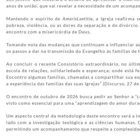
anos de união’, que vai revelar a necessidade de um acompa
Mantendo o espírito de
AmorisLaetitia
, a Igreja reafirma
pobreza, violência, ou as dores da separação e do divórci
encontro com a misericórdia de Deus.
Tomando nota das mudanças que continuam a influenciar as f
os passos a dar na transmissão do Evangelho às famílias de ho
Ao concluir o recente Consistório extraordinário, no últ
escola de relações, solidariedade e esperança; onde está 
Encontro algumas famílias, chamadas a compartilhar sua exp
a experiência das famílias das suas Igrejas” (Discurso, 27 d
O encontro de outubro de 2026 busca pedir ao Senhor a “c
visto como essencial para uma “aprendizagem do amor durado
Um aspecto central da metodologia deste encontro será a in
lado com a investigação teológica e as ciências humanas. O
permitindo um acompanhamento que respeite a complexidade