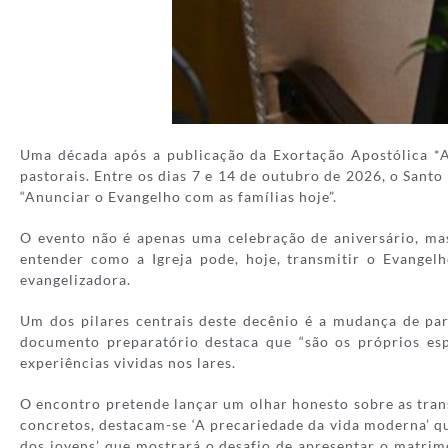
Uma década após a publicação da Exortação Apostólica *Am
pastorais. Entre os dias 7 e 14 de outubro de 2026, o Sant
“Anunciar o Evangelho com as famílias hoje”.
O evento não é apenas uma celebração de aniversário, mas
entender como a Igreja pode, hoje, transmitir o Evangel
evangelizadora.
Um dos pilares centrais deste decênio é a mudança de para
documento preparatório destaca que “são os próprios espo
experiências vividas nos lares.
O encontro pretende lançar um olhar honesto sobre as trans
concretos, destacam-se ‘A precariedade da vida moderna’ qu
dos jovens’ que mostrará o desafio de apresentar o matri