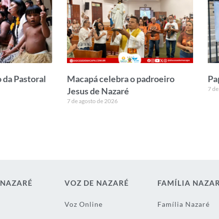
 da Pastoral
Macapá celebra o padroeiro
Pa
7 de
Jesus de Nazaré
7 de agosto de 2026
 NAZARÉ
VOZ DE NAZARÉ
FAMÍLIA NAZA
Voz Online
Família Nazaré