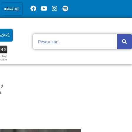
RÁDIO
AZARÉ
 Trial
rsion
’