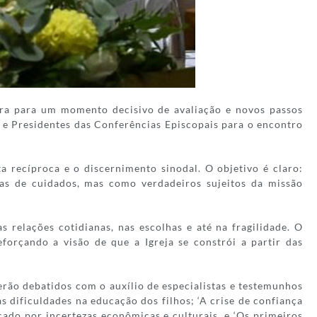
para para um momento decisivo de avaliação e novos passos
s e Presidentes das Conferências Episcopais para o encontro
 recíproca e o discernimento sinodal. O objetivo é claro:
ias de cuidados, mas como verdadeiros sujeitos da missão
 relações cotidianas, nas escolhas e até na fragilidade. O
forçando a visão de que a Igreja se constrói a partir das
erão debatidos com o auxílio de especialistas e testemunhos
 dificuldades na educação dos filhos; ‘A crise de confiança
do por incertezas econômicas e culturais, e ‘Os primeiros