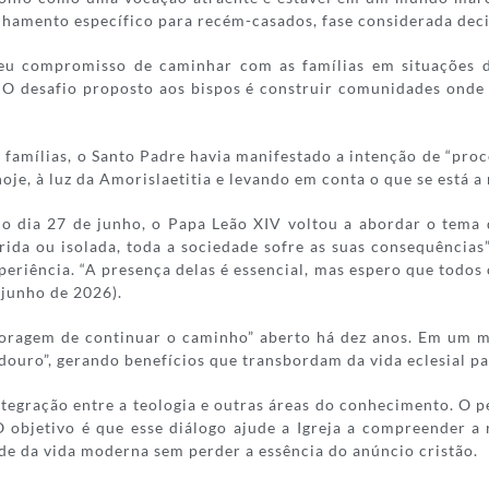
nhamento específico para recém-casados, fase considerada deci
 seu compromisso de caminhar com as famílias em situações d
o. O desafio proposto aos bispos é construir comunidades onde
amílias, o Santo Padre havia manifestado a intenção de “proc
je, à luz da Amorislaetitia e levando em conta o que se está a re
imo dia 27 de junho, o Papa Leão XIV voltou a abordar o tema
ferida ou isolada, toda a sociedade sofre as suas consequênci
eriência. “A presença delas é essencial, mas espero que todo
e junho de 2026).
oragem de continuar o caminho” aberto há dez anos. Em um m
uro”, gerando benefícios que transbordam da vida eclesial par
tegração entre a teologia e outras áreas do conhecimento. O 
 objetivo é que esse diálogo ajude a Igreja a compreender a 
 da vida moderna sem perder a essência do anúncio cristão.