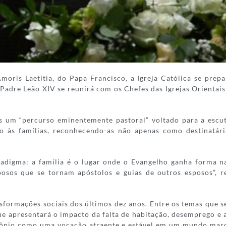
oris Laetitia, do Papa Francisco, a Igreja Católica se pre
o Padre Leão XIV se reunirá com os Chefes das Igrejas Orientai
 um “percurso eminentemente pastoral” voltado para a escuta
ho às famílias, reconhecendo-as não apenas como destinatár
digma: a família é o lugar onde o Evangelho ganha forma nas
sos que se tornam apóstolos e guias de outros esposos”, re
formações sociais dos últimos dez anos. Entre os temas que s
e apresentará o impacto da falta de habitação, desemprego e as
mônio como uma vocação atraente e estável em um mundo marca