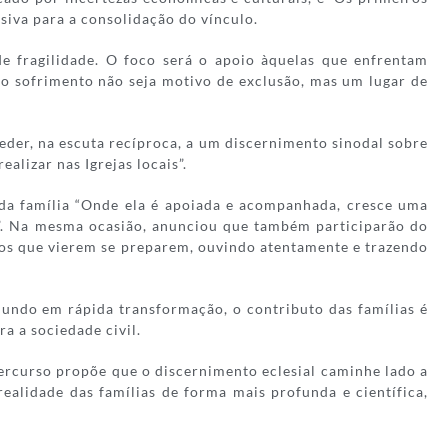
siva para a consolidação do vínculo.
e fragilidade. O foco será o apoio àquelas que enfrentam
 o sofrimento não seja motivo de exclusão, mas um lugar de
eder, na escuta recíproca, a um discernimento sinodal sobre
alizar nas Igrejas locais”.
 da família “Onde ela é apoiada e acompanhada, cresce uma
as”. Na mesma ocasião, anunciou que também participarão do
s os que vierem se preparem, ouvindo atentamente e trazendo
undo em rápida transformação, o contributo das famílias é
a a sociedade civil.
percurso propõe que o discernimento eclesial caminhe lado a
realidade das famílias de forma mais profunda e científica,