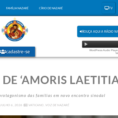
TV
FAMÍLIA NAZARÉ
CÍRIO DE NAZARÉ
OUÇA AQUI A RÁDIO N
cadastre-se
WordPress Audio Player
Ve
DE ‘AMORIS LAETITIA
o protagonismo das famílias em novo encontro sinodal
JULHO 6, 2026
VATICANO
,
VOZ DE NAZARÉ