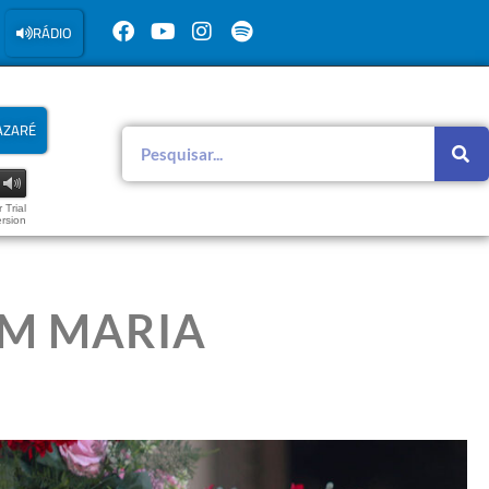
RÁDIO
AZARÉ
 Trial
rsion
M MARIA