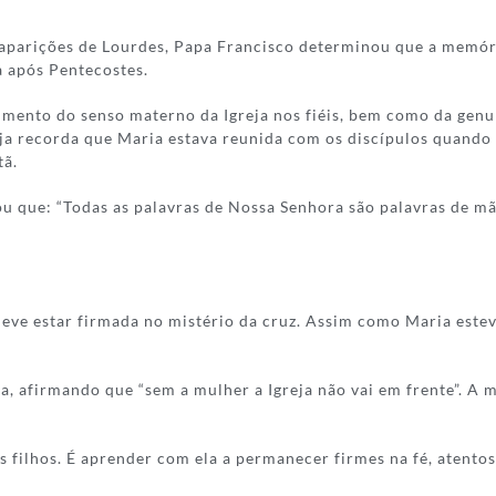
 aparições de Lourdes, Papa Francisco determinou que a memória
a após Pentecostes.
escimento do senso materno da Igreja nos fiéis, bem como da g
ja recorda que Maria estava reunida com os discípulos quando o 
tã.
 que: “Todas as palavras de Nossa Senhora são palavras de mãe
 deve estar firmada no mistério da cruz. Assim como Maria estev
, afirmando que “sem a mulher a Igreja não vai em frente”. A m
 filhos. É aprender com ela a permanecer firmes na fé, atentos