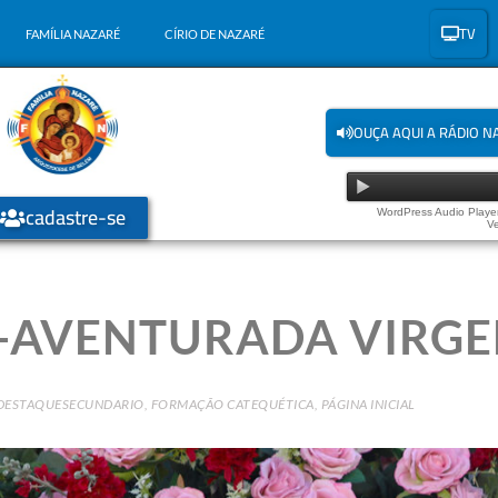
TV
FAMÍLIA NAZARÉ
CÍRIO DE NAZARÉ
OUÇA AQUI A RÁDIO N
cadastre-se
WordPress Audio Player
Ve
-AVENTURADA VIRGE
DESTAQUESECUNDARIO
,
FORMAÇÃO CATEQUÉTICA
,
PÁGINA INICIAL