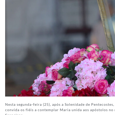
Nesta segunda-feira (25), após a Solenidade de Pentecostes
convida os fiéis a contemplar Maria unida aos apóstolos no 