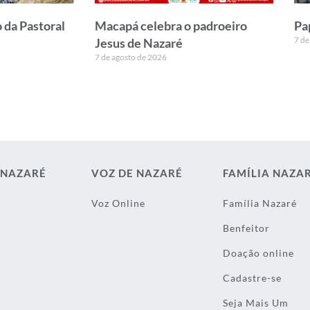
 da Pastoral
Macapá celebra o padroeiro
Pa
7 de
Jesus de Nazaré
7 de agosto de 2026
 NAZARÉ
VOZ DE NAZARÉ
FAMÍLIA NAZA
Voz Online
Família Nazaré
Benfeitor
Doação online
Cadastre-se
Seja Mais Um