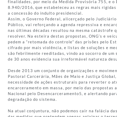
finalidades, por meio da Medida Provisória 755, e o 
8.940/2016, que estabeleceu as regras mais rígidas
a concessão do indulto presidencial.
Assim, o Governo Federal, alicerçado pelo Judiciário
Público, vai reforçando a agenda repressiva e encar
nas últimas décadas resultou na mesma catástrofe q
resolver. Na esteira destas propostas, ONG’s e veíc
pedem a “retomada do controle” das prisões pelo Es
cifrado por mais violência, e listas de soluções e m
são febrilmente reeditadas, vindo ao socorro de um 
de 30 anos evidencia sua irreformável natureza de
Desde 2013 um conjunto de organizações e moviment
Pastoral Carcerária, Mães de Maio e Justiça Global
necessidade de ações estruturais para reverter o at
encarceramento em massa, por meio das propostas a
Nacional pelo Desencarceramento5, e alertando par
degradação do sistema.
Na atual conjuntura, não podemos cair na falácia das
das medidas que pretendem apenas aplainar o terren