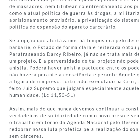
de massacres, nem titubear no enfrentamento aos pi
como a atual política de guerra às drogas, a militari
aprisionamento provisório, a privatização do sistema
política de expansão do aparato carcerário.
Se a opção que alertávamos há tempos era pelo des
barbárie, o Estado de forma clara e reiterada optou 
Parafraseando Darcy Ribeiro, já não se trata mais d
um projeto. E a perversidade de tal projeto não pod
anistia. Poderá haver anistia pactuada entre os pod
não haverá perante a consciência e perante Aquele 
a figura de um preso, torturado, executado na Cruz, 
feito Juiz Supremo que julgará especialmente aquel
humanidade. (Lc 11,50-51)
Assim, mais do que nunca devemos continuar a const
verdadeiros de solidariedade com o povo preso e seu
o trabalho em torno da Agenda Nacional pelo Desen
redobrar nossa luta profética pela realização do s
sem cárceres.