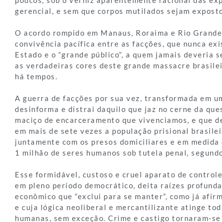
poucos, sob o verniz aparentemente racional das exp
gerencial, e sem que corpos mutilados sejam exposto
O acordo rompido em Manaus, Roraima e Rio Grande 
convivência pacífica entre as facções, que nunca exi
Estado e o “grande público”, a quem jamais deveria 
as verdadeiras cores deste grande massacre brasile
há tempos.
A guerra de facções por sua vez, transformada em um
desinforma e distrai daquilo que jaz no cerne da que
maciço de encarceramento que vivenciamos, e que d
em mais de sete vezes a população prisional brasile
juntamente com os presos domiciliares e em medida 
1 milhão de seres humanos sob tutela penal, segun
Esse formidável, custoso e cruel aparato de controle
em pleno período democrático, deita raízes profund
econômico que “exclui para se manter”, como já afir
e cuja lógica neoliberal e mercantilizante atinge to
humanas, sem exceção. Crime e castigo tornaram-se