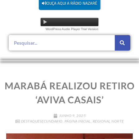
OUÇA AQUI A RÁDIO NAZARÉ
WordPress Audio Player Trial Version
MARABÁ REALIZOU RETIRO
‘AVIVA CASAIS’
JUNHO 9, 2025
DESTAQUESECUNDARIO
,
PÁGINA INICIAL
,
REGIONAL NORTE