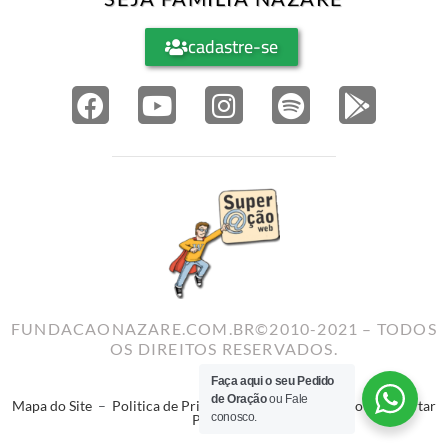
cadastre-se
FUNDACAONAZARE.COM.BR©2010-2021 – TODOS
OS DIREITOS RESERVADOS.
Faça aqui o seu Pedido
de Oração
ou Fale
Mapa do Site
–
Politica de Privacidade
–
Termos de Uso
–
Reportar
conosco.
Problema