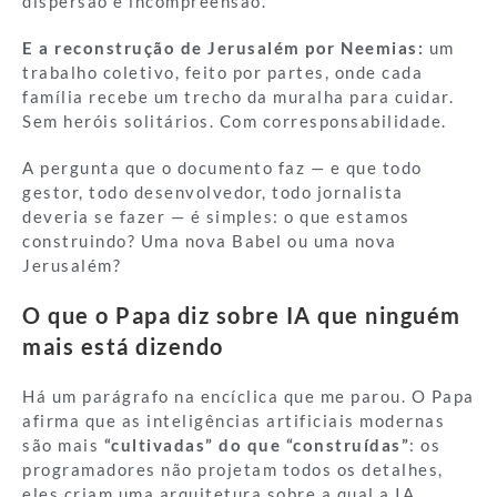
dispersão e incompreensão.
E a reconstrução de Jerusalém por Neemias:
um
trabalho coletivo, feito por partes, onde cada
família recebe um trecho da muralha para cuidar.
Sem heróis solitários. Com corresponsabilidade.
A pergunta que o documento faz — e que todo
gestor, todo desenvolvedor, todo jornalista
deveria se fazer — é simples: o que estamos
construindo? Uma nova Babel ou uma nova
Jerusalém?
O que o Papa diz sobre IA que ninguém
mais está dizendo
Há um parágrafo na encíclica que me parou. O Papa
afirma que as inteligências artificiais modernas
são mais
“cultivadas” do que “construídas”
: os
programadores não projetam todos os detalhes,
eles criam uma arquitetura sobre a qual a IA