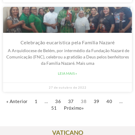
Celebração eucarística pela Família Nazaré
A Arquidiocese de Belém, por intermédio da Fundação Nazaré de
Comunicação (FNC), celebrou a gratidão a Deus pelos benfeitores
da Família Nazaré. Mais uma
LEIA MAIS »
27 de outubro de 2022
« Anterior
1
…
36
37
38
39
40
…
51
Próximo»
VATICANO