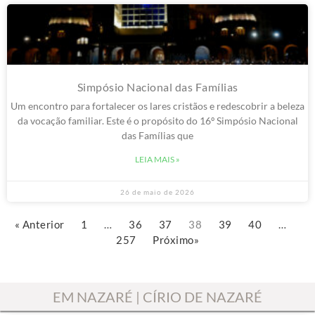
Simpósio Nacional das Famílias
Um encontro para fortalecer os lares cristãos e redescobrir a beleza
da vocação familiar. Este é o propósito do 16º Simpósio Nacional
das Famílias que
LEIA MAIS »
26 de maio de 2026
« Anterior
1
…
36
37
38
39
40
…
257
Próximo»
EM NAZARÉ | CÍRIO DE NAZARÉ