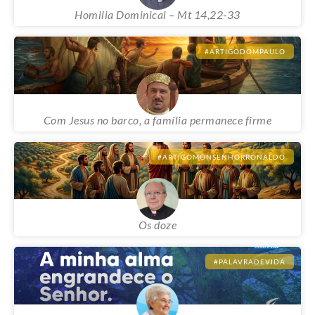
Homilia Dominical – Mt 14,22-33
#ARTIGODOMPAULO
Com Jesus no barco, a família permanece firme
#ARTIGOMONSENHORRONALDO
Os doze
#PALAVRADEVIDA