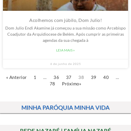
Acolhemos com júbilo, Dom Julio!
Dom Julio Endi Akamine já começou a sua missão como Arcebispo
Coadjutor da Arquidiocese de Belém. Após cumprir as primeiras
agendas da sua chegada à
LEIA MAIS »
6 de junho de 2025
« Anterior
1
…
36
37
38
39
40
…
78
Próximo»
MINHA PARÓQUIA MINHA VIDA
REDE NAZARÉ | FAMÍLIA NAZARÉ