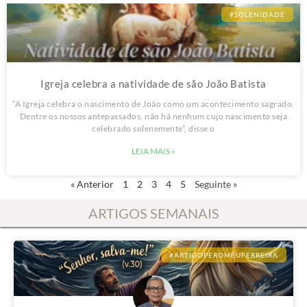
#SOLENIDADE
Igreja celebra a natividade de são João Batista
“A Igreja celebra o nascimento de João como um acontecimento sagrado.
Dentre os nossos antepassados, não há nenhum cujo nascimento seja
celebrado solenemente”, disse o
LEIA MAIS »
« Anterior
1
2
3
4
5
Seguinte »
ARTIGOS SEMANAIS
#ARTIGOPEROMEUFERREIRA