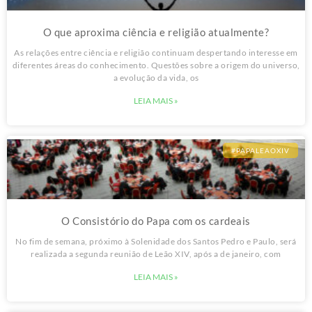
O que aproxima ciência e religião atualmente?
As relações entre ciência e religião continuam despertando interesse em
diferentes áreas do conhecimento. Questões sobre a origem do universo,
a evolução da vida, os
LEIA MAIS »
#PAPALEAOXIV
O Consistório do Papa com os cardeais
No fim de semana, próximo à Solenidade dos Santos Pedro e Paulo, será
realizada a segunda reunião de Leão XIV, após a de janeiro, com
LEIA MAIS »