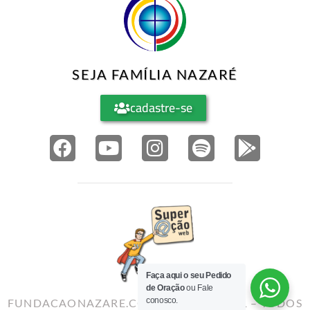
SEJA FAMÍLIA NAZARÉ
cadastre-se
Faça aqui o seu Pedido
de Oração
ou Fale
conosco.
FUNDACAONAZARE.COM.BR©2010-2021 – TODOS