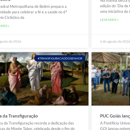
Na manhã desta qu
edição do ‘Dia de
edral Metropolitana de Belém prepara a
uma iniciativa d
idade para celebrar a fé e a saúde no 6º
io Ciclístico da
LEIA MAIS »
MAIS »
agosto de 2026
6 de agosto de 202
#TRANSFIGURACAODOSENHOR
a da Transfiguração
PUC Goiás lan
ta da Transfiguração recorda a dedicação das
A Pontifícia Univ
icas do Monte Tabor, celebrada desde o fim do
GO) lançou ontem 