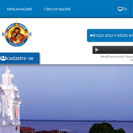
TV
FAMÍLIA NAZARÉ
CÍRIO DE NAZARÉ
OUÇA AQUI A RÁDIO N
cadastre-se
WordPress Audio Player
Ve