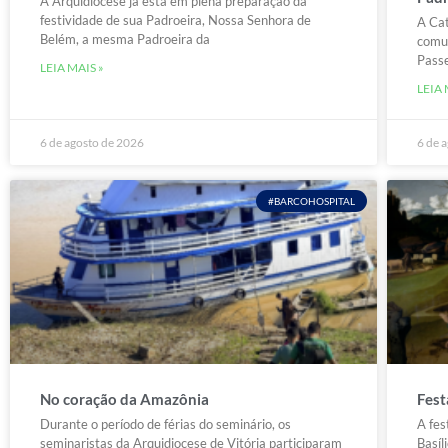
A Arquidiocese já está em plena preparação da
festividade de sua Padroeira, Nossa Senhora de
A Cat
Belém, a mesma Padroeira da
comun
Passe
LEIA MAIS »
LEIA 
6 de agosto de 2026
6 de 
#BARCOHOSPITAL
No coração da Amazônia
Fest
Durante o período de férias do seminário, os
A fes
seminaristas da Arquidiocese de Vitória participaram
Basíl