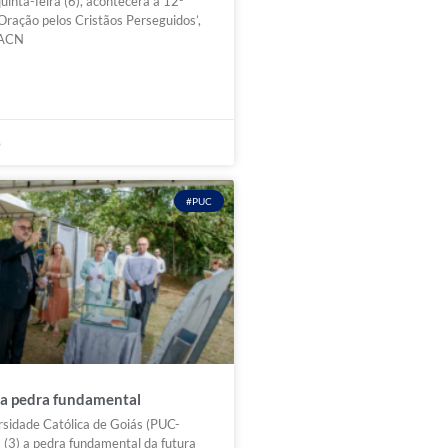
inta-feira (6), acontecerá a 12ª
 Oração pelos Cristãos Perseguidos’,
a ACN
6
#PUC
ça pedra fundamental
ersidade Católica de Goiás (PUC-
(3) a pedra fundamental da futura