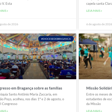
o V. Esta
capela santa Clar
MAIS »
LEIA MAIS »
agosto de 2026
6 de agosto de 202
#DIOCESEDEBRAGANCA
resso em Bragança sobre as famílias
Missão Solidár
óquia Santo Antônio Maria Zaccaria, em
Entre os meses de
ão Poço, acolheu, nos dias 1º e 2 de agosto, o
estudantes de esc
I Congresso
da Missão
MAIS »
LEIA MAIS »