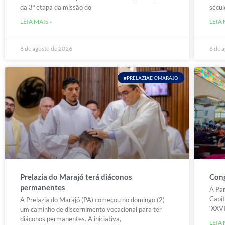
da 3ª etapa da missão do
sécul
LEIA MAIS »
LEIA 
6 de agosto de 2026
6 de 
#PRELAZIADOMARAJO
Prelazia do Marajó terá diáconos
Cong
permanentes
A Par
Capit
A Prelazia do Marajó (PA) começou no domingo (2)
‘XXVI
um caminho de discernimento vocacional para ter
diáconos permanentes. A iniciativa,
LEIA 