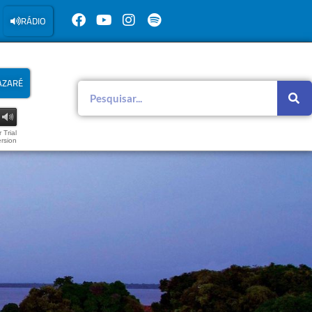
RÁDIO
AZARÉ
 Trial
rsion