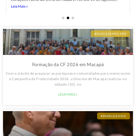
Leia Mais »
Leia Mais »
Leia Mais »
#DIOCESEMACAPA
Formação da CF 2026 em Macapá
Com o intuito de preparar as paróquias e comunidades para vivenciarem
a Campanha da Fraternidade 2026, a Diocese de Macapá realizou no
sábado (10), no
LEIA MAIS »
#PAPALEAOXIV