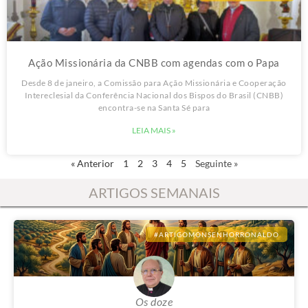
#ACAOMISSIONARIA
Ação Missionária da CNBB com agendas com o Papa
Desde 8 de janeiro, a Comissão para Ação Missionária e Cooperação
Intereclesial da Conferência Nacional dos Bispos do Brasil (CNBB)
encontra-se na Santa Sé para
LEIA MAIS »
« Anterior
1
2
3
4
5
Seguinte »
ARTIGOS SEMANAIS
#ARTIGOMONSENHORRONALDO