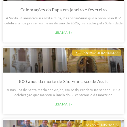
Celebrações do Papa em janeiro e fevereiro
A Santa Sé anunciou na sexta-feira, 9 as cerimônias que o papa Leão XIV
celebrará nos primeiros meses do ano de 2026, marcados pela Solenidade
LEIA MAIS »
#800ANOSSAOFRANCISCO
800 anos da morte de São Francisco de Assis
A Basílica de Santa Maria dos Anjos, em Assis, recebeu no sábado, 10, a
celebração que marcou o início do 8º centenário da morte de
LEIA MAIS »