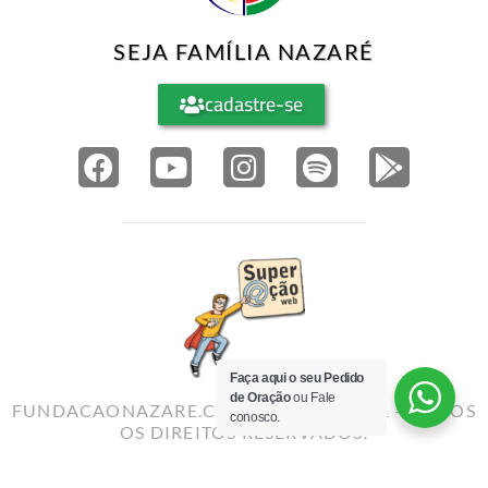
SEJA FAMÍLIA NAZARÉ
cadastre-se
Faça aqui o seu Pedido
de Oração
ou Fale
conosco.
FUNDACAONAZARE.COM.BR©2010-2021 – TODOS
OS DIREITOS RESERVADOS.