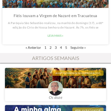
#CIRIODENAZARE
Fiéis louvam a Virgem de Nazaré em Tracuateua
A Paróquia São Sebastião realizou, na manhã de domingo (17), a 68ª
edição do Círio de Nossa Senhora de Nazaré. Às 7h, os fiéis se
LEIA MAIS »
« Anterior
1
2
3
4
5
Seguinte »
ARTIGOS SEMANAIS
#ARTIGOMONSENHORRONALDO
Os doze