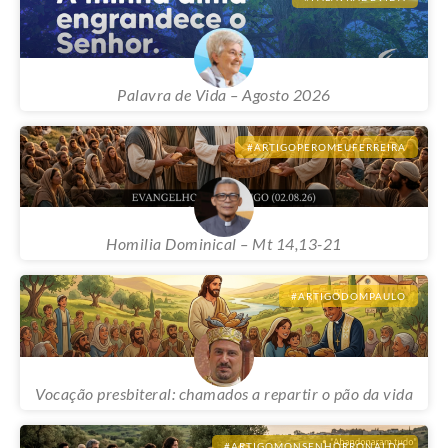
#PALAVRADEVIDA
Palavra de Vida – Agosto 2026
#ARTIGOPEROMEUFERREIRA
Homilia Dominical – Mt 14,13-21
#ARTIGODOMPAULO
Vocação presbiteral: chamados a repartir o pão da vida