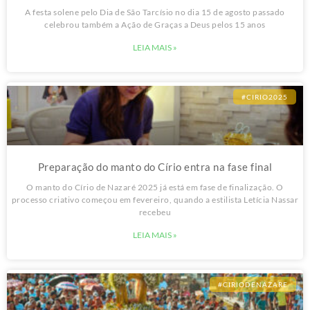
Gratidão, Dom Alberto!
A festa solene pelo Dia de São Tarcísio no dia 15 de agosto passado
celebrou também a Ação de Graças a Deus pelos 15 anos
LEIA MAIS »
#CIRIO2025
Preparação do manto do Círio entra na fase final
O manto do Círio de Nazaré 2025 já está em fase de finalização. O
processo criativo começou em fevereiro, quando a estilista Letícia Nassar
recebeu
LEIA MAIS »