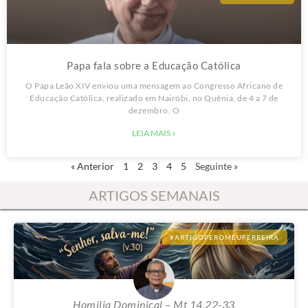
#PAPALEAOXIV
Papa fala sobre a Educação Católica
O Papa Leão XIV enviou uma mensagem ao Congresso Africano de
Educação Católica, realizado em Nairóbi, no Quênia, de 4 a 7 de
dezembro. O
LEIA MAIS »
« Anterior
1
2
3
4
5
Seguinte »
ARTIGOS SEMANAIS
#ARTIGOPEROMEUFERREIRA