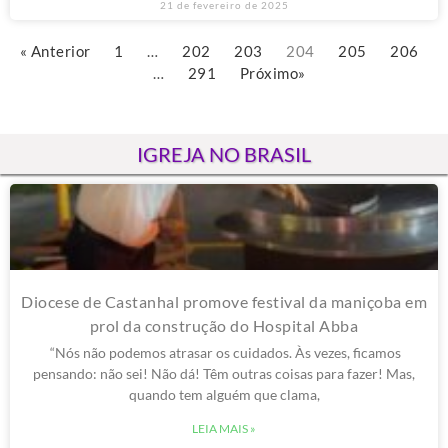
21 de fevereiro de 2025
« Anterior
1
…
202
203
204
205
206
…
291
Próximo»
IGREJA NO BRASIL
Diocese de Castanhal promove festival da maniçoba em
prol da construção do Hospital Abba
“Nós não podemos atrasar os cuidados. Às vezes, ficamos
pensando: não sei! Não dá! Têm outras coisas para fazer! Mas,
quando tem alguém que clama,
LEIA MAIS »