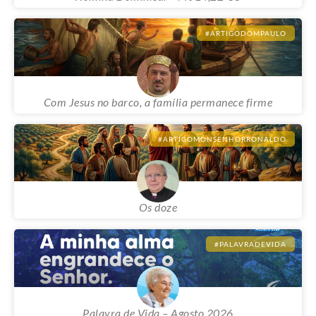
Homilia Dominical – Mt 14,22-33
#ARTIGODOMPAULO
Com Jesus no barco, a família permanece firme
#ARTIGOMONSENHORRONALDO
Os doze
#PALAVRADEVIDA