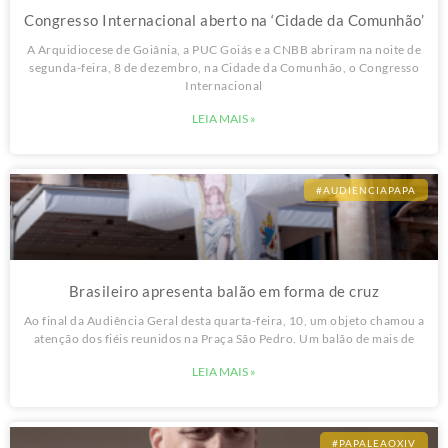
Congresso Internacional aberto na ‘Cidade da Comunhão’
A Arquidiocese de Goiânia, a PUC Goiás e a CNBB abriram na noite de
segunda-feira, 8 de dezembro, na Cidade da Comunhão, o Congresso
Internacional
LEIA MAIS »
#AUDIENCIAPAPA
Brasileiro apresenta balão em forma de cruz
Ao final da Audiência Geral desta quarta-feira, 10, um objeto chamou a
atenção dos fiéis reunidos na Praça São Pedro. Um balão de mais de
LEIA MAIS »